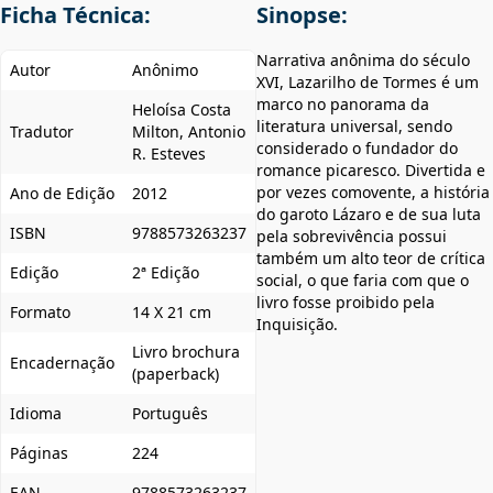
Ficha Técnica:
Sinopse:
Narrativa anônima do século
Autor
Anônimo
XVI, Lazarilho de Tormes é um
marco no panorama da
Heloísa Costa
literatura universal, sendo
Tradutor
Milton, Antonio
considerado o fundador do
R. Esteves
romance picaresco. Divertida e
por vezes comovente, a história
Ano de Edição
2012
do garoto Lázaro e de sua luta
ISBN
9788573263237
pela sobrevivência possui
também um alto teor de crítica
Edição
2ª Edição
social, o que faria com que o
livro fosse proibido pela
Formato
14 X 21 cm
Inquisição.
Livro brochura
Encadernação
(paperback)
Idioma
Português
Páginas
224
EAN
9788573263237