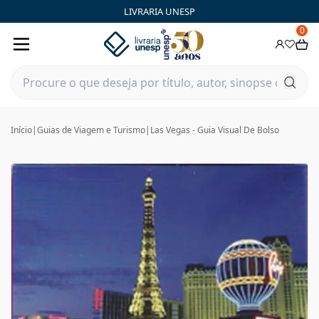
LIVRARIA UNESP
0
Início
|
Guias de Viagem e Turismo
|
Las Vegas - Guia Visual De Bolso