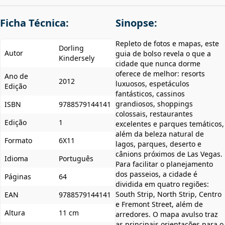
Ficha Técnica:
Sinopse:
Repleto de fotos e mapas, este
Dorling
Autor
guia de bolso revela o que a
Kindersely
cidade que nunca dorme
oferece de melhor: resorts
Ano de
2012
luxuosos, espetáculos
Edição
fantásticos, cassinos
grandiosos, shoppings
ISBN
9788579144141
colossais, restaurantes
Edição
1
excelentes e parques temáticos,
além da beleza natural de
Formato
6X11
lagos, parques, deserto e
cânions próximos de Las Vegas.
Idioma
Português
Para facilitar o planejamento
dos passeios, a cidade é
Páginas
64
dividida em quatro regiões:
South Strip, North Strip, Centro
EAN
9788579144141
e Fremont Street, além de
Altura
11 cm
arredores. O mapa avulso traz
as principais orientações para o