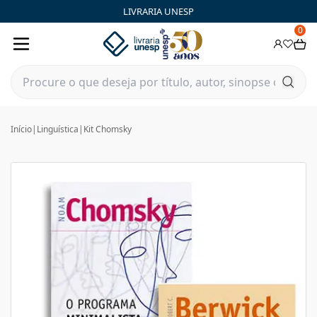
LIVRARIA UNESP
0
Início
|
Linguística
|
Kit Chomsky