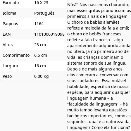
Formato
16 X 23
Nós?" Nós nascemos chorando,
mas esses gritos já anunciam os
Idioma
Português
primeiros sinais de linguagem.
O choro de bebês alemães
Páginas
1164
reflete a melodia da fala alemã;
o choro de bebês franceses
EAN
1101000019098
reflete a fala francesa – algo
Altura
23 cm
aparentemente adquirido ainda
no útero. Já no primeiro ano de
Comprimento
6.5 cm
vida, as crianças dominam o
sistema sonoro de sua língua.
Largura
16 cm
Depois de mais alguns anos,
elas começam a conversar com
Peso
0,00 Kg
seus cuidadores. Essa notável
habilidade, específica de nossa
espécie, para adquirir qualquer
linguagem humana – a
“faculdade da linguagem” – há
muito tempo levanta questões
biológicas importantes, como as
seguintes: qual é a natureza da
linguagem? Como ela funciona?