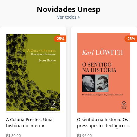
Novidades Unesp
Ver todos
>
-
25
%
-
25
%
A Coluna Prestes: Uma
O sentido na história: Os
história do interior
pressupostos teológicos
da filosofia da história
R$ 80,00
R$ 96,00