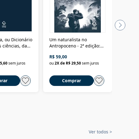
a, ou Dicionário
Um naturalista no
A vora
 ciências, das
Antropoceno - 2ª edição:
fícios - Vol. 7:
Um biólogo em busca do
R$ 59,00
R$ 58,0
material
selvagem
5,60
sem juros
ou
2
X de
R$ 29,50
sem juros
ou
2
X d
rar
Comprar
C
Ver todos
>