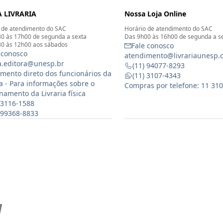
 LIVRARIA
Nossa Loja Online
 de atendimento do SAC
Horário de atendimento do SAC
0 às 17h00 de segunda a sexta
Das 9h00 às 16h00 de segunda a s
0 às 12h00 aos sábados
Fale conosco
 conosco
atendimento@livrariaunesp.
ia.editora@unesp.br
(11) 94077-8293
mento direto dos funcionários da
(11) 3107-4343
ia - Para informações sobre o
Compras por telefone: 11 31
namento da Livraria física
 3116-1588
) 99368-8833