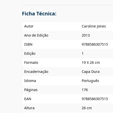
Ficha Técnica:
Autor
Caroline Jones
Ano de Edição
2013
ISBN
9788586307515
Edição
1
Formato
19 X 26 cm
Encadernação
Capa Dura
Idioma
Português
Páginas
176
EAN
9788586307515
Altura
26 cm