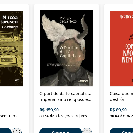
O partido da fé capitalista:
Coisa que n
Imperialismo religioso e
destrói
dominação de classe no
R$ 159,90
R$ 89,90
Brasil
sem juros
ou
5
X de
R$ 31,98
sem juros
ou
4
X de
R$ 2
Comprar
Comp