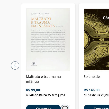
Maltrato e trauma na
Solenoide
infância
R$ 99,00
R$ 146,00
ou
4
X de
R$ 24,75
sem juros
ou
5
X de
R$ 29,20
Comprar
Comprar