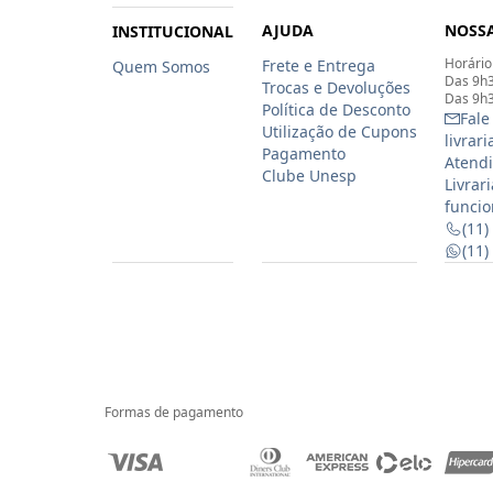
AJUDA
NOSSA
INSTITUCIONAL
Horário
Frete e Entrega
Quem Somos
Das 9h3
Trocas e Devoluções
Das 9h3
Política de Desconto
Fale
Utilização de Cupons
livrar
Pagamento
Atendi
Clube Unesp
Livrar
funcio
(11)
(11
Formas de pagamento