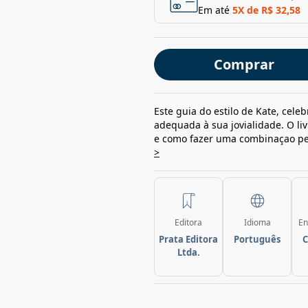
Em até
5
X de
R$ 32,58
Comprar
Este guia do estilo de Kate, cele
adequada à sua jovialidade. O li
e como fazer uma combinaçao per
>
Editora
Idioma
En
Prata Editora
Português
C
Ltda.