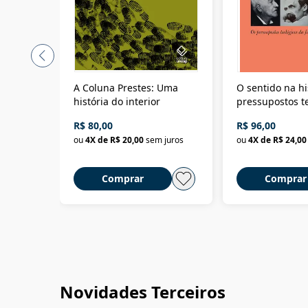
A Coluna Prestes: Uma
O sentido na hi
história do interior
pressupostos t
da filosofia da 
R$ 80,00
R$ 96,00
ou
4
X de
R$ 20,00
sem juros
ou
4
X de
R$ 24,00
Comprar
Comprar
Novidades Terceiros