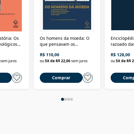
stória: Os
Os homens da moeda: O
Enciclopédi
eológicos
que pensavam os
razoado das
história
ministros da Fazenda da
artes e dos o
R$ 110,00
R$ 128,00
Nova República (1985-
Civilização 
sem juros
ou
5
X de
R$ 22,00
sem juros
ou
5
X de
R$ 2
2018)
Comprar
Comp