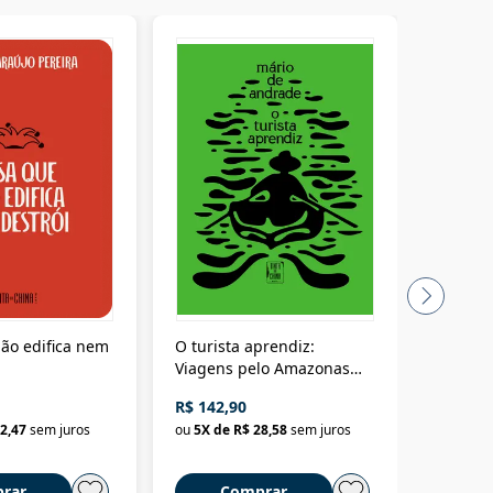
ão edifica nem
O turista aprendiz:
Coloniz
Viagens pelo Amazonas
totalita
até o Peru, pelo Madeira
crimino
R$ 142,90
R$ 69,9
até a Bolívia e por Marajó
2,47
sem juros
ou
5
X de
R$ 28,58
sem juros
ou
3
X d
até dizer chega
rar
Comprar
C