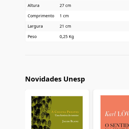
Altura
27 cm
Comprimento
1 cm
Largura
21 cm
Peso
0,25 Kg
Novidades Unesp