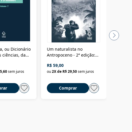
a, ou Dicionário
Um naturalista no
A vora
 ciências, das
Antropoceno - 2ª edição:
fícios - Vol. 7:
Um biólogo em busca do
R$ 59,00
R$ 58,0
material
selvagem
5,60
sem juros
ou
2
X de
R$ 29,50
sem juros
ou
2
X d
rar
Comprar
C