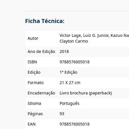
Ficha Técnica:
Victor Lage, Luiz G. Junior, Kazuo 
Autor
Clayton Carmo
Ano de Edição
2018
ISBN
9788576005018
Edição
1ª Edição
Formato
21 X 27 cm
Encadernação
Livro brochura (paperback)
Idioma
Português
Páginas
93
EAN
9788576005018