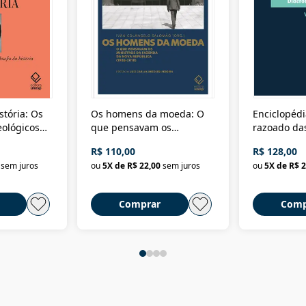
stória: Os
Os homens da moeda: O
Enciclopédi
eológicos
que pensavam os
razoado das
história
ministros da Fazenda da
artes e dos o
R$ 110,00
R$ 128,00
Nova República (1985-
Civilização 
sem juros
ou
5
X de
R$ 22,00
sem juros
ou
5
X de
R$ 2
2018)
Comprar
Comp