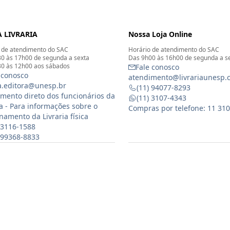
 LIVRARIA
Nossa Loja Online
 de atendimento do SAC
Horário de atendimento do SAC
0 às 17h00 de segunda a sexta
Das 9h00 às 16h00 de segunda a s
0 às 12h00 aos sábados
Fale conosco
 conosco
atendimento@livrariaunesp.
ia.editora@unesp.br
(11) 94077-8293
mento direto dos funcionários da
(11) 3107-4343
ia - Para informações sobre o
Compras por telefone: 11 31
namento da Livraria física
 3116-1588
) 99368-8833