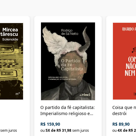
O partido da fé capitalista:
Coisa que n
Imperialismo religioso e
destrói
dominação de classe no
R$ 159,90
R$ 89,90
Brasil
sem juros
ou
5
X de
R$ 31,98
sem juros
ou
4
X de
R$ 2