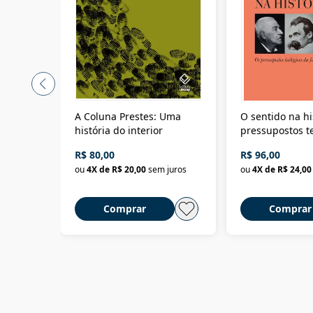
A Coluna Prestes: Uma
O sentido na hi
história do interior
pressupostos t
da filosofia da 
R$ 80,00
R$ 96,00
ou
4
X de
R$ 20,00
sem juros
ou
4
X de
R$ 24,00
Comprar
Comprar