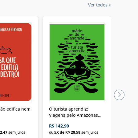
Ver todos
>
ão edifica nem
O turista aprendiz:
Coloniz
Viagens pelo Amazonas
totalita
até o Peru, pelo Madeira
crimino
R$ 142,90
R$ 69,9
até a Bolívia e por Marajó
2,47
sem juros
ou
5
X de
R$ 28,58
sem juros
ou
3
X d
até dizer chega