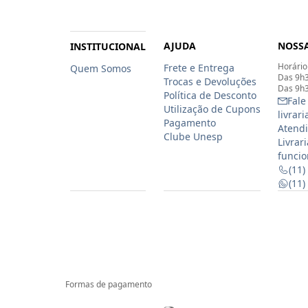
AJUDA
NOSSA
INSTITUCIONAL
Horário
Frete e Entrega
Quem Somos
Das 9h3
Trocas e Devoluções
Das 9h3
Política de Desconto
Fale
Utilização de Cupons
livrar
Pagamento
Atendi
Clube Unesp
Livrar
funcio
(11)
(11
Formas de pagamento