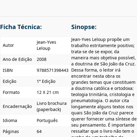
Ficha Técnica:
Sinopse:
Jean-Yves Leloup propõe um
Jean-Yves
Autor
trabalho estritamente positivo;
Leloup
trata-se de se expor, da
maneira mais objetiva possível,
Ano de Edição
2008
a doutrina de São João da Cruz.
Dessa forma, o leitor irá
ISBN
9788571398443
encontrar nesta obra os
Edição
1ª Edição
grandes temas que constituem
a doutrina católica e ortodoxa:
Formato
12 X 21 cm
teologia trinitária, cristologia e
pneumatologia. O autor cita
Livro brochura
Encadernação
longamente alguns textos nos
(paperback)
quais São João da Cruz parece
querer fornecer uma síntese de
Idioma
Português
seu pensamento. É importante
ressaltar que o livro não tem o
Páginas
64