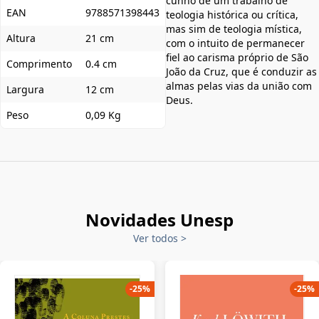
cunho de um trabalho de
EAN
9788571398443
teologia histórica ou crítica,
mas sim de teologia mística,
Altura
21 cm
com o intuito de permanecer
fiel ao carisma próprio de São
Comprimento
0.4 cm
João da Cruz, que é conduzir as
almas pelas vias da união com
Largura
12 cm
Deus.
Peso
0,09 Kg
Novidades Unesp
Ver todos
>
-
25
%
-
25
%