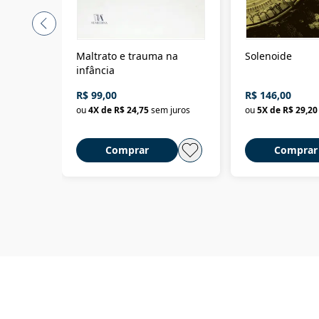
Maltrato e trauma na
Solenoide
infância
R$ 99,00
R$ 146,00
ou
4
X de
R$ 24,75
sem juros
ou
5
X de
R$ 29,20
Comprar
Comprar