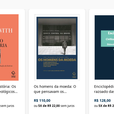
stória: Os
Os homens da moeda: O
Enciclopédi
eológicos
que pensavam os
razoado das
história
ministros da Fazenda da
artes e dos o
R$ 110,00
R$ 128,00
Nova República (1985-
Civilização 
sem juros
ou
5
X de
R$ 22,00
sem juros
ou
5
X de
R$ 2
2018)