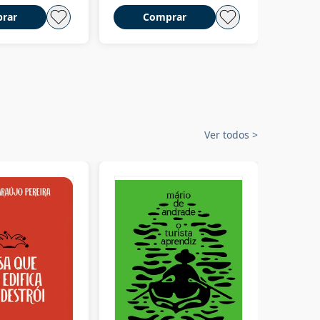
rar
Comprar
C
Ver todos
>