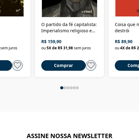
O partido da fé capitalista:
Coisa que n
Imperialismo religioso e
destrói
dominação de classe no
R$ 159,90
R$ 89,90
Brasil
sem juros
ou
5
X de
R$ 31,98
sem juros
ou
4
X de
R$ 2
Comprar
Comp
ASSINE NOSSA NEWSLETTER