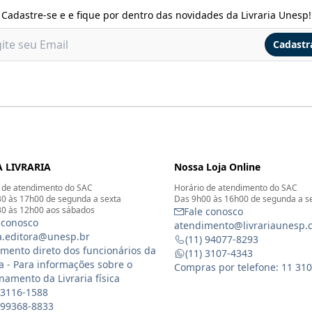
Cadastre-se e e fique por dentro das novidades da Livraria Unesp!
Cadastr
 LIVRARIA
Nossa Loja Online
 de atendimento do SAC
Horário de atendimento do SAC
0 às 17h00 de segunda a sexta
Das 9h00 às 16h00 de segunda a s
0 às 12h00 aos sábados
Fale conosco
 conosco
atendimento@livrariaunesp.
ia.editora@unesp.br
(11) 94077-8293
mento direto dos funcionários da
(11) 3107-4343
ia - Para informações sobre o
Compras por telefone: 11 31
namento da Livraria física
 3116-1588
) 99368-8833