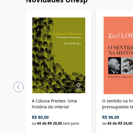
A Coluna Prestes: Uma
O sentido na hi
história do interior
pressupostos t
da filosofia da 
R$ 80,00
R$ 96,00
ou
4
X de
R$ 20,00
sem juros
ou
4
X de
R$ 24,00