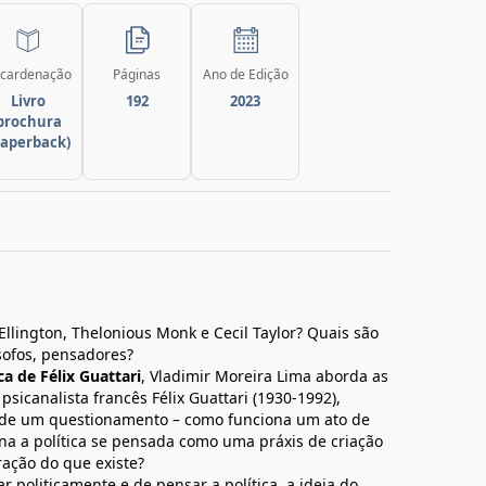
cardenação
Páginas
Ano de Edição
Livro
192
2023
brochura
paperback)
Ellington, Thelonious Monk e Cecil Taylor? Quais são
sofos, pensadores?
ca de Félix Guattari
, Vladimir Moreira Lima aborda as
 psicanalista francês Félix Guattari (1930-1992),
 de um questionamento – como funciona um ato de
orna a política se pensada como uma práxis de criação
ração do que existe?
 politicamente e de pensar a política, a ideia do