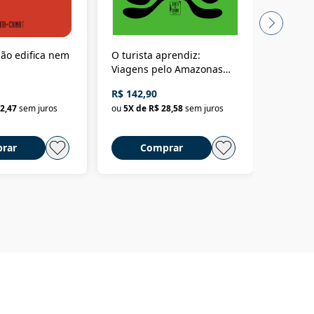
ão edifica nem
O turista aprendiz:
Coloniz
Viagens pelo Amazonas
totalita
até o Peru, pelo Madeira
crimino
R$ 142,90
R$ 69,9
até a Bolívia e por Marajó
2,47
sem juros
ou
5
X de
R$ 28,58
sem juros
ou
3
X d
até dizer chega
rar
Comprar
C