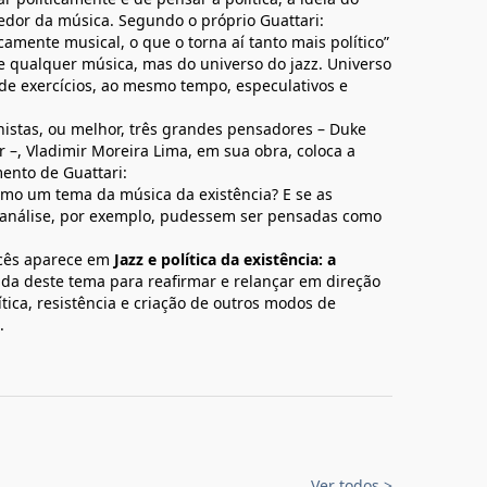
 redor da música. Segundo o próprio Guattari:
amente musical, o que o torna aí tanto mais político”
e qualquer música, mas do universo do jazz. Universo
 de exercícios, ao mesmo tempo, especulativos e
nistas, ou melhor, três grandes pensadores – Duke
r –, Vladimir Moreira Lima, em sua obra, coloca a
ento de Guattari:
como um tema da música da existência? E se as
oanálise, por exemplo, pudessem ser pensadas como
ncês aparece em
Jazz e política da existência: a
a deste tema para reafirmar e relançar em direção
tica, resistência e criação de outros modos de
.
Ver todos
>