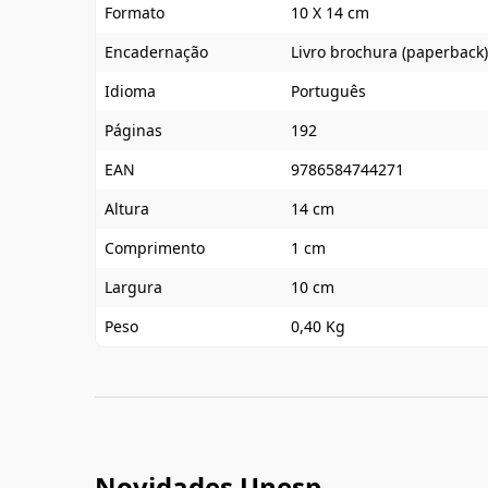
Formato
10 X 14 cm
Encadernação
Livro brochura (paperback)
Idioma
Português
Páginas
192
EAN
9786584744271
Altura
14 cm
Comprimento
1 cm
Largura
10 cm
Peso
0,40 Kg
Novidades Unesp