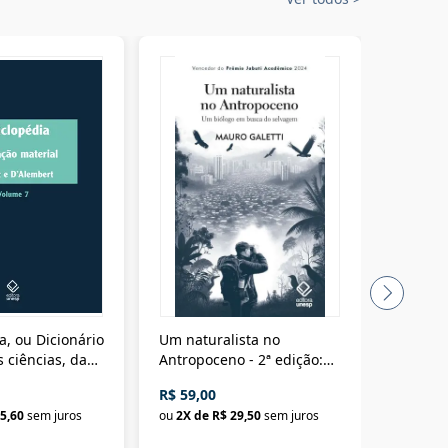
a, ou Dicionário
Um naturalista no
A vora
 ciências, das
Antropoceno - 2ª edição:
fícios - Vol. 7:
Um biólogo em busca do
R$ 59,00
R$ 58,0
material
selvagem
5,60
sem juros
ou
2
X de
R$ 29,50
sem juros
ou
2
X d