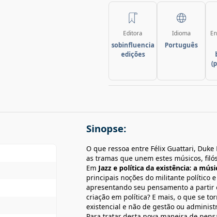
Editora
Idioma
En
sobinfluencia
Português
edições
(
Sinopse:
O que ressoa entre Félix Guattari, Duke 
as tramas que unem estes músicos, filó
Em
Jazz e política da existência: a músi
principais noções do militante político e
apresentando seu pensamento a partir
criação em política? E mais, o que se t
existencial e não de gestão ou administ
Para tratar desta nova maneira de pensar