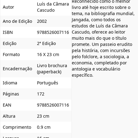
Reconhecido como o melhor
Luís da Câmara
Autor
livro até hoje escrito sobre o
Cascudo
tema, na bibliografia mundial,
Jangada, como todos os
Ano de Edição
2002
estudos de Luís da Câmara
Cascudo, oferece ao leitor
ISBN
9788526007116
muito mais do que o título
Edição
2ª Edição
promete. Um passeio erudito
pela história, com incursões
Formato
16 X 23 cm
pelo folclore, a sociologia, a
economia, completado por
Livro brochura
Encadernação
antologia e vocabulário
(paperback)
específico.
Idioma
Português
Páginas
172
EAN
9788526007116
Altura
23 cm
Comprimento
0.9 cm