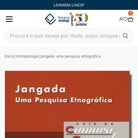
LIVRARIA UNESP
0
Início
|
Antropologia
|
Jangada: uma pesquisa etnográfica