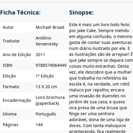
Ficha Técnica:
Sinopse:
Este é mais um livro todo feito
Autor
Michael Broad
por Jake Cake. Sempre metido
em alguma confusão, o menino
Antônio
Tradutor
gosta de contar suas aventuras
Xerxenesky
num diário ilustrado por ele. E
as ilustrações são de arrepiar! É
Ano de Edição
2011
que Jake sempre se depara com
ISBN
9788574064949
coisas muito estranhas. Desta
vez, ele descobre que a mulher
Edição
1ª Edição
que trabalha no refeitório da
escola é, na verdade, um robô
Formato
13 X 20 cm
maluco por repolho; encara
uma invasão de duendes no
Livro brochura
Encadernação
jardim de sua casa; e quase
(paperback)
vira presa de uma bruxa que
finge ser uma senhora
Idioma
Português
adorável, dona de uma loja de
Páginas
144
doces. Com tanta maluquice
acontecendo, fica realmente