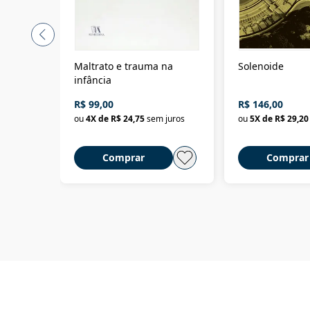
Maltrato e trauma na
Solenoide
infância
R$ 99,00
R$ 146,00
ou
4
X de
R$ 24,75
sem juros
ou
5
X de
R$ 29,20
Comprar
Comprar