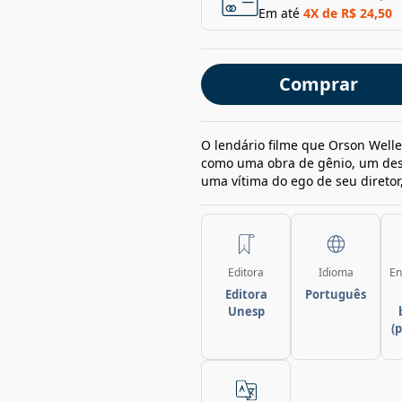
Em até
4
X de
R$ 24,50
Comprar
O lendário filme que Orson Well
como uma obra de gênio, um desa
uma vítima do ego de seu diretor, e
Editora
Idioma
En
Editora
Português
Unesp
(