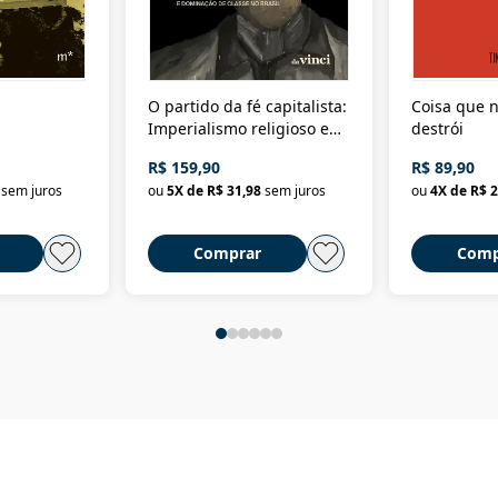
O partido da fé capitalista:
Coisa que n
Imperialismo religioso e
destrói
dominação de classe no
R$ 159,90
R$ 89,90
Brasil
sem juros
ou
5
X de
R$ 31,98
sem juros
ou
4
X de
R$ 2
Comprar
Comp