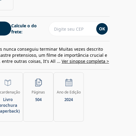
Calcule o do
OK
frete:
es nunca conseguiu terminar Muitas vezes descrito
stre pretensioso, um filme de importância crucial e
ntre outras coisas, It's All ...
Ver sinopse completa >
cardenação
Páginas
Ano de Edição
Livro
504
2024
brochura
paperback)