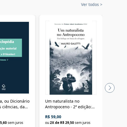
Ver todos
>
a, ou Dicionário
Um naturalista no
A vora
 ciências, das
Antropoceno - 2ª edição:
fícios - Vol. 7:
Um biólogo em busca do
R$ 59,00
R$ 58,0
material
selvagem
5,60
sem juros
ou
2
X de
R$ 29,50
sem juros
ou
2
X d