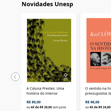
Novidades Unesp
A Coluna Prestes: Uma
O sentido na hi
história do interior
pressupostos t
da filosofia da 
R$ 80,00
R$ 96,00
ou
4
X de
R$ 20,00
sem juros
ou
4
X de
R$ 24,00