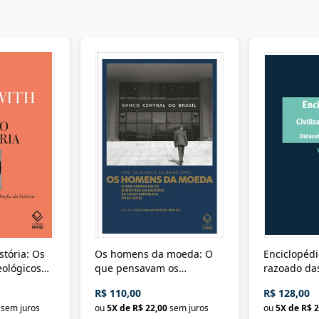
stória: Os
Os homens da moeda: O
Enciclopédi
eológicos
que pensavam os
razoado das
história
ministros da Fazenda da
artes e dos o
R$ 110,00
R$ 128,00
Nova República (1985-
Civilização 
sem juros
ou
5
X de
R$ 22,00
sem juros
ou
5
X de
R$ 2
2018)