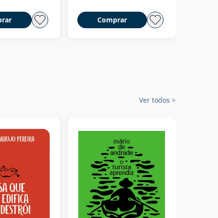
rar
Comprar
C
Ver todos
>