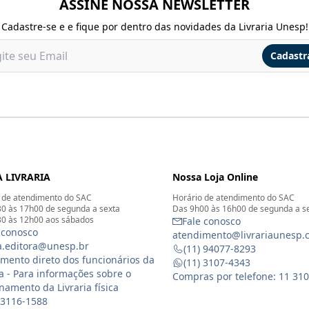
ASSINE NOSSA NEWSLETTER
Cadastre-se e e fique por dentro das novidades da Livraria Unesp!
Cadastr
 LIVRARIA
Nossa Loja Online
 de atendimento do SAC
Horário de atendimento do SAC
0 às 17h00 de segunda a sexta
Das 9h00 às 16h00 de segunda a s
0 às 12h00 aos sábados
Fale conosco
 conosco
atendimento@livrariaunesp.
ia.editora@unesp.br
(11) 94077-8293
mento direto dos funcionários da
(11) 3107-4343
ia - Para informações sobre o
Compras por telefone: 11 31
namento da Livraria física
 3116-1588