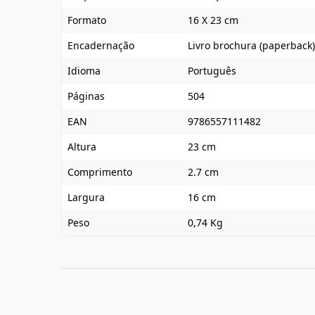
Formato
16 X 23 cm
Encadernação
Livro brochura (paperback)
Idioma
Português
Páginas
504
EAN
9786557111482
Altura
23 cm
Comprimento
2.7 cm
Largura
16 cm
Peso
0,74 Kg