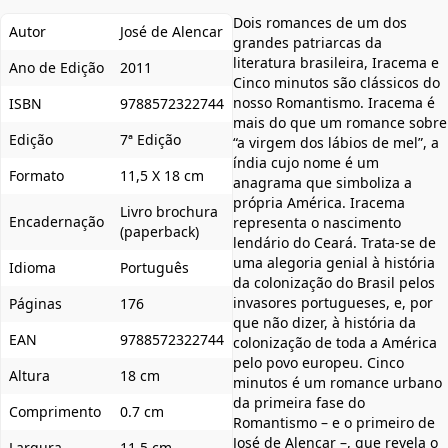
Dois romances de um dos
Autor
José de Alencar
grandes patriarcas da
literatura brasileira, Iracema e
Ano de Edição
2011
Cinco minutos são clássicos do
nosso Romantismo. Iracema é
ISBN
9788572322744
mais do que um romance sobre
Edição
7ª Edição
“a virgem dos lábios de mel”, a
índia cujo nome é um
Formato
11,5 X 18 cm
anagrama que simboliza a
própria América. Iracema
Livro brochura
Encadernação
representa o nascimento
(paperback)
lendário do Ceará. Trata-se de
uma alegoria genial à história
Idioma
Português
da colonização do Brasil pelos
invasores portugueses, e, por
Páginas
176
que não dizer, à história da
EAN
9788572322744
colonização de toda a América
pelo povo europeu. Cinco
Altura
18 cm
minutos é um romance urbano
da primeira fase do
Comprimento
0.7 cm
Romantismo – e o primeiro de
José de Alencar –, que revela o
Largura
11.5 cm