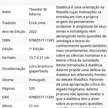
Dialética é uma orientação na
Theodor W.
Autor
filosofia cujas motivações se
Adorno
entrelaçam com a própria
origem do pensamento
Tradutor
Erick Lima
ocidental. A amplitude de seus
temas e estratégias vem
Ano de Edição
2022
abrangendo tanto questões de
ISBN
9786557111345
ontologia e teoria do
conhecimento quanto também,
Edição
1ª Edição
mais recentemente, discussões
sobre as ciências humanas e a
Formato
13,7 X 21 cm
teoria crítica da sociedade.
Nesta Introdução à dialética,
Livro brochura
Encadernação
Adorno propõe uma defesa da
(paperback)
dialética em diferentes frentes
do debate filosófico. Partindo
Idioma
Português
de uma apropriação crítica do
Páginas
520
legado hegeliano, Adorno
procura não apenas revelar o
EAN
9786557111345
que a dialética tem a dizer
sobre as principais questões
Altura
21 cm