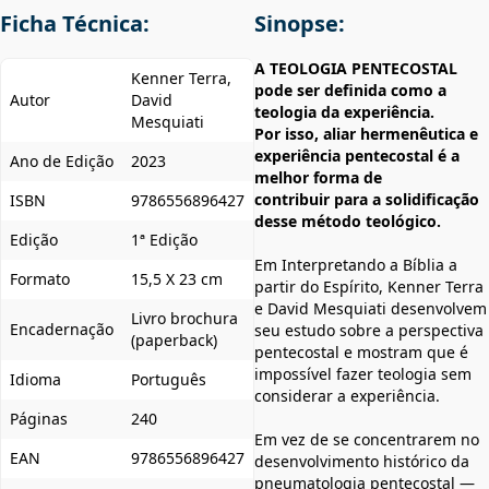
Ficha Técnica:
Sinopse:
A TEOLOGIA PENTECOSTAL
Kenner Terra,
pode ser definida como a
Autor
David
teologia da experiência.
Mesquiati
Por isso, aliar hermenêutica e
experiência pentecostal é a
Ano de Edição
2023
melhor forma de
contribuir
para a solidificação
ISBN
9786556896427
desse método teológico.
Edição
1ª Edição
Em Interpretando a Bíblia a
Formato
15,5 X 23 cm
partir do Espírito, Kenner Terra
e David Mesquiati desenvolvem
Livro brochura
Encadernação
seu estudo sobre a perspectiva
(paperback)
pentecostal e mostram que é
impossível fazer teologia sem
Idioma
Português
considerar a experiência.
Páginas
240
Em vez de se concentrarem no
EAN
9786556896427
desenvolvimento histórico da
pneumatologia pentecostal —