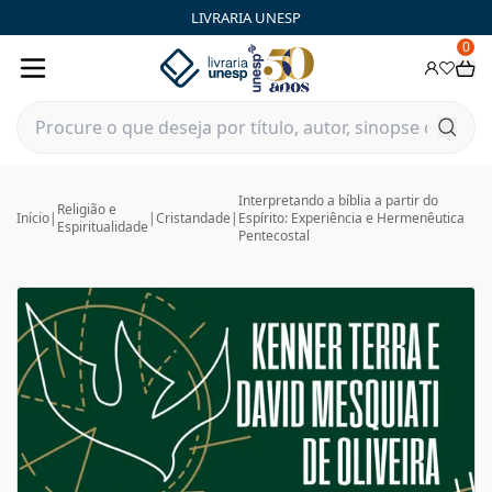
LIVRARIA UNESP
0
Interpretando a bíblia a partir do
Religião e
Início
|
|
Cristandade
|
Espírito: Experiência e Hermenêutica
Espiritualidade
Pentecostal