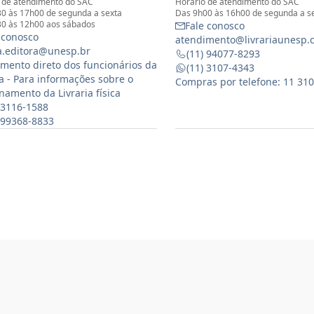
 de atendimento do SAC
Horário de atendimento do SAC
0 às 17h00 de segunda a sexta
Das 9h00 às 16h00 de segunda a s
0 às 12h00 aos sábados
Fale conosco
 conosco
atendimento@livrariaunesp.
ia.editora@unesp.br
(11) 94077-8293
mento direto dos funcionários da
(11) 3107-4343
ia - Para informações sobre o
Compras por telefone: 11 31
namento da Livraria física
 3116-1588
) 99368-8833