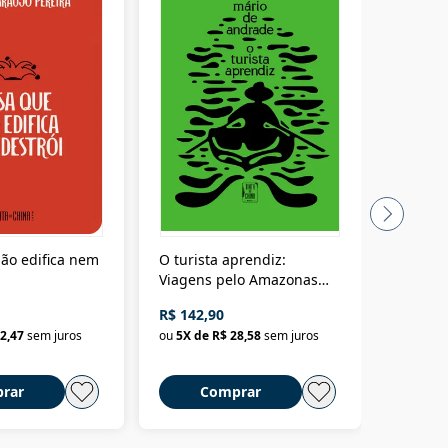
ão edifica nem
O turista aprendiz:
Coloniz
Viagens pelo Amazonas
totalita
até o Peru, pelo Madeira
crimino
R$ 142,90
R$ 69,9
até a Bolívia e por Marajó
2,47
sem juros
ou
5
X de
R$ 28,58
sem juros
ou
3
X d
até dizer chega
rar
Comprar
C