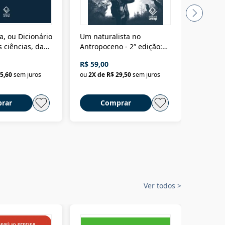
a, ou Dicionário
Um naturalista no
A vora
 ciências, das
Antropoceno - 2ª edição:
fícios - Vol. 7:
Um biólogo em busca do
R$ 59,00
R$ 58,0
material
selvagem
5,60
sem juros
ou
2
X de
R$ 29,50
sem juros
ou
2
X d
rar
Comprar
C
Ver todos
>