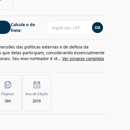
Calcule o do
OK
frete:
imensões das políticas externas e de defesa da
es que delas participam, considerando essencialmente
onais. Seu eixo norteador é id...
Ver sinopse completa
Páginas
Ano de Edição
394
2019