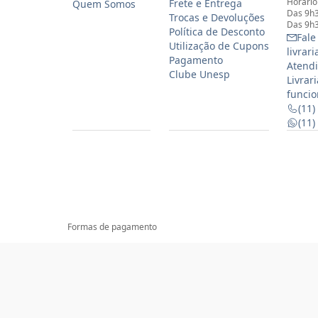
Horário
Frete e Entrega
Quem Somos
Das 9h3
Trocas e Devoluções
Das 9h3
Política de Desconto
Fale
Utilização de Cupons
livrar
Pagamento
Atendi
Clube Unesp
Livrar
funcio
(11)
(11
Formas de pagamento