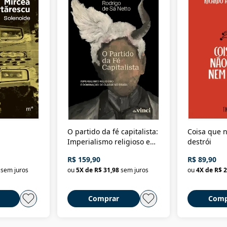
O partido da fé capitalista:
Coisa que n
Imperialismo religioso e
destrói
dominação de classe no
R$ 159,90
R$ 89,90
Brasil
sem juros
ou
5
X de
R$ 31,98
sem juros
ou
4
X de
R$ 2
Comprar
Comp