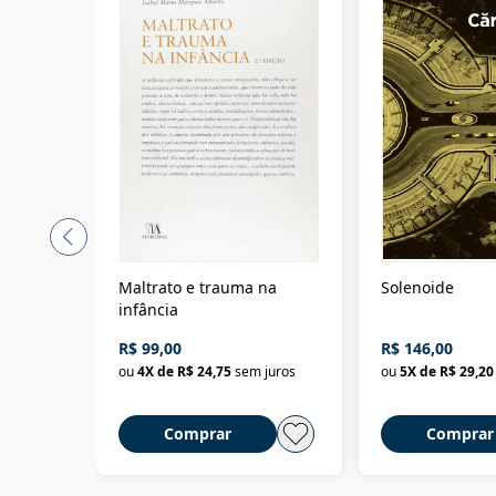
Maltrato e trauma na
Solenoide
infância
R$ 99,00
R$ 146,00
ou
4
X de
R$ 24,75
sem juros
ou
5
X de
R$ 29,20
Comprar
Comprar