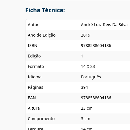
Ficha Técnica:
Autor
André Luiz Reis Da Silva
Ano de Edição
2019
ISBN
9788538604136
Edição
1
Formato
14 X 23
Idioma
Português
Páginas
394
EAN
9788538604136
Altura
23 cm
Comprimento
3 cm
Largura
14 cm