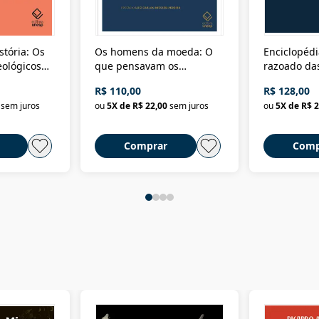
stória: Os
Os homens da moeda: O
Enciclopédi
eológicos
que pensavam os
razoado das
história
ministros da Fazenda da
artes e dos o
R$ 110,00
R$ 128,00
Nova República (1985-
Civilização 
sem juros
ou
5
X de
R$ 22,00
sem juros
ou
5
X de
R$ 2
2018)
Comprar
Comp