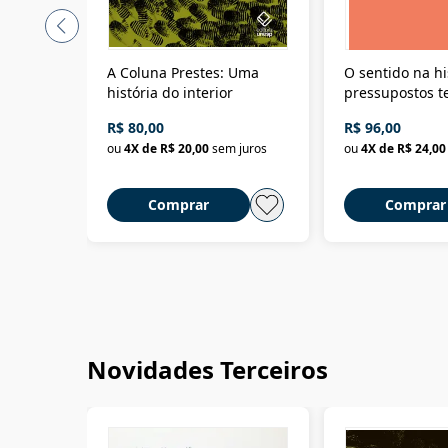
A Coluna Prestes: Uma
O sentido na hi
história do interior
pressupostos t
da filosofia da 
R$ 80,00
R$ 96,00
ou
4
X de
R$ 20,00
sem juros
ou
4
X de
R$ 24,00
Comprar
Comprar
Novidades Terceiros