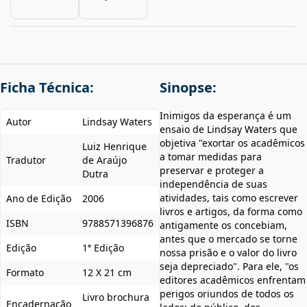
Ficha Técnica:
Sinopse:
Inimigos da esperança é um
Autor
Lindsay Waters
ensaio de Lindsay Waters que
objetiva "exortar os acadêmicos
Luiz Henrique
a tomar medidas para
Tradutor
de Araújo
preservar e proteger a
Dutra
independência de suas
atividades, tais como escrever
Ano de Edição
2006
livros e artigos, da forma como
ISBN
9788571396876
antigamente os concebiam,
antes que o mercado se torne
Edição
1ª Edição
nossa prisão e o valor do livro
seja depreciado". Para ele, "os
Formato
12 X 21 cm
editores acadêmicos enfrentam
perigos oriundos de todos os
Livro brochura
Encadernação