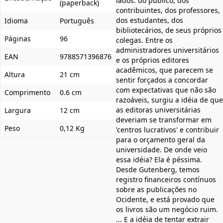
lados: do público, dos
(paperback)
contribuintes, dos professores,
dos estudantes, dos
Idioma
Português
bibliotecários, de seus próprios
Páginas
96
colegas. Entre os
administradores universitários
EAN
9788571396876
e os próprios editores
acadêmicos, que parecem se
Altura
21 cm
sentir forçados a concordar
com expectativas que não são
Comprimento
0.6 cm
razoáveis, surgiu a idéia de que
as editoras universitárias
Largura
12 cm
deveriam se transformar em
Peso
0,12 Kg
'centros lucrativos' e contribuir
para o orçamento geral da
universidade. De onde veio
essa idéia? Ela é péssima.
Desde Gutenberg, temos
registro financeiros contínuos
sobre as publicações no
Ocidente, e está provado que
os livros são um negócio ruim.
... E a idéia de tentar extrair