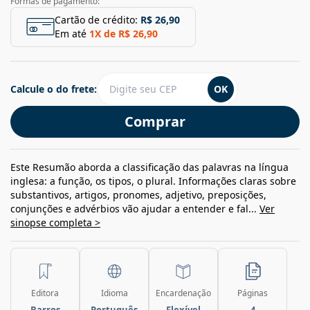
Formas de pagamento:
Cartão de crédito:
R$ 26,90
Em até
1
X de
R$ 26,90
Calcule o do frete:
OK
Comprar
Este Resumão aborda a classificação das palavras na língua
inglesa: a função, os tipos, o plural. Informações claras sobre
substantivos, artigos, pronomes, adjetivo, preposições,
conjunções e advérbios vão ajudar a entender e fal...
Ver
sinopse completa >
Editora
Idioma
Encardenação
Páginas
Barros
Português
Flexível
4