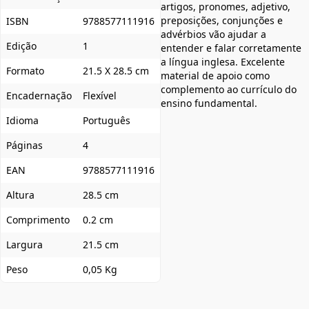
artigos, pronomes, adjetivo,
preposições, conjunções e
ISBN
9788577111916
advérbios vão ajudar a
Edição
1
entender e falar corretamente
a língua inglesa. Excelente
Formato
21.5 X 28.5 cm
material de apoio como
complemento ao currículo do
Encadernação
Flexível
ensino fundamental.
Idioma
Português
Páginas
4
EAN
9788577111916
Altura
28.5 cm
Comprimento
0.2 cm
Largura
21.5 cm
Peso
0,05 Kg