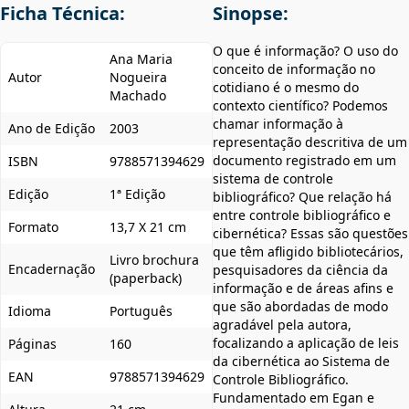
Ficha Técnica:
Sinopse:
O que é informação? O uso do
Ana Maria
conceito de informação no
Autor
Nogueira
cotidiano é o mesmo do
Machado
contexto científico? Podemos
chamar informação à
Ano de Edição
2003
representação descritiva de um
documento registrado em um
ISBN
9788571394629
sistema de controle
Edição
1ª Edição
bibliográfico? Que relação há
entre controle bibliográfico e
Formato
13,7 X 21 cm
cibernética? Essas são questões
que têm afligido bibliotecários,
Livro brochura
Encadernação
pesquisadores da ciência da
(paperback)
informação e de áreas afins e
que são abordadas de modo
Idioma
Português
agradável pela autora,
focalizando a aplicação de leis
Páginas
160
da cibernética ao Sistema de
EAN
9788571394629
Controle Bibliográfico.
Fundamentado em Egan e