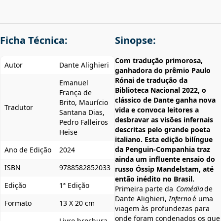
Ficha Técnica:
Sinopse:
Com tradução primorosa,
Autor
Dante Alighieri
ganhadora do prêmio Paulo
Rónai de tradução da
Emanuel
Biblioteca Nacional 2022, o
França de
clássico de Dante ganha nova
Brito, Maurício
Tradutor
vida e convoca leitores a
Santana Dias,
desbravar as visões infernais
Pedro Falleiros
descritas pelo grande poeta
Heise
italiano. Esta edição bilíngue
da Penguin-Companhia traz
Ano de Edição
2024
ainda um influente ensaio do
ISBN
9788582852033
russo Óssip Mandelstam, até
então inédito no Brasil.
Edição
1ª Edição
Primeira parte da
Comédia
de
Dante Alighieri,
Inferno
é uma
Formato
13 X 20 cm
viagem às profundezas para
onde foram condenados os que
Livro brochura