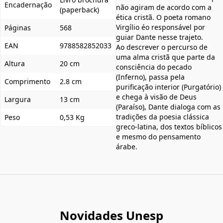
Encadernação
não agiram de acordo com a
(paperback)
ética cristã. O poeta romano
Virgílio éo responsável por
Páginas
568
guiar Dante nesse trajeto.
EAN
9788582852033
Ao descrever o percurso de
uma alma cristã que parte da
Altura
20 cm
consciência do pecado
(Inferno), passa pela
Comprimento
2.8 cm
purificação interior (Purgatório)
e chega à visão de Deus
Largura
13 cm
(Paraíso), Dante dialoga com as
tradições da poesia clássica
Peso
0,53 Kg
greco-latina, dos textos bíblicos
e mesmo do pensamento
árabe.
Novidades Unesp