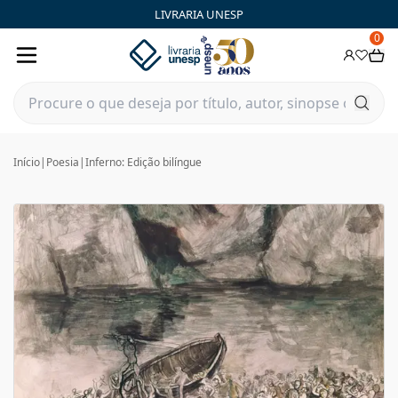
LIVRARIA UNESP
0
Início
|
Poesia
|
Inferno: Edição bilíngue