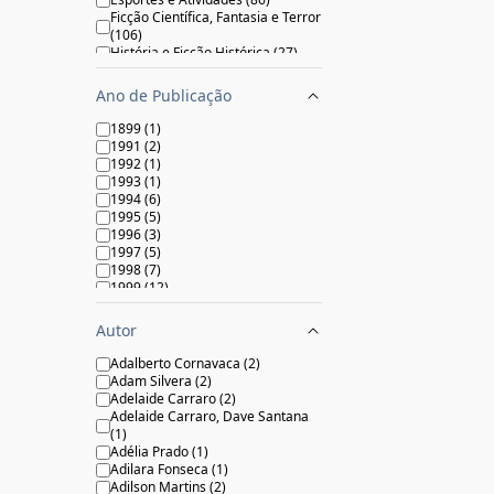
Ficção Científica, Fantasia e Terror
(
106
)
História e Ficção Histórica
(
27
)
Mistérios , Espionagem e
Detectives
(
6
)
Ano de Publicação
Não Ficção
(
251
)
Primeiras Lições
(
130
)
1899
(
1
)
Religiões
(
18
)
1991
(
2
)
1992
(
1
)
1993
(
1
)
1994
(
6
)
1995
(
5
)
1996
(
3
)
1997
(
5
)
1998
(
7
)
1999
(
12
)
2000
(
55
)
2001
(
32
)
Autor
2002
(
44
)
2003
(
30
)
Adalberto Cornavaca
(
2
)
2004
(
44
)
Adam Silvera
(
2
)
2005
(
59
)
Adelaide Carraro
(
2
)
2006
(
61
)
Adelaide Carraro, Dave Santana
2007
(
73
)
(
1
)
2008
(
82
)
Adélia Prado
(
1
)
2009
(
153
)
Adilara Fonseca
(
1
)
2010
(
141
)
Adilson Martins
(
2
)