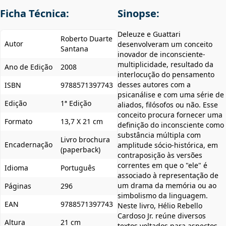
Ficha Técnica:
Sinopse:
Deleuze e Guattari
Roberto Duarte
Autor
desenvolveram um conceito
Santana
inovador de inconsciente-
multiplicidade, resultado da
Ano de Edição
2008
interlocução do pensamento
desses autores com a
ISBN
9788571397743
psicanálise e com uma série de
Edição
1ª Edição
aliados, filósofos ou não. Esse
conceito procura fornecer uma
Formato
13,7 X 21 cm
definição do inconsciente como
substância múltipla com
Livro brochura
Encadernação
amplitude sócio-histórica, em
(paperback)
contraposição às versões
correntes em que o "ele" é
Idioma
Português
associado à representação de
um drama da memória ou ao
Páginas
296
simbolismo da linguagem.
EAN
9788571397743
Neste livro, Hélio Rebello
Cardoso Jr. reúne diversos
Altura
21 cm
textos voltados para aspectos