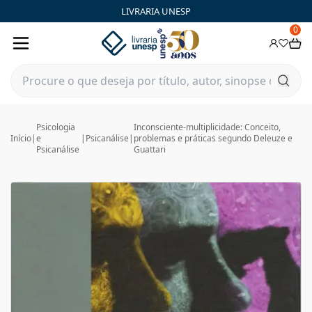
LIVRARIA UNESP
0
Psicologia
Inconsciente-multiplicidade: Conceito,
Início
|
e
|
Psicanálise
|
problemas e práticas segundo Deleuze e
Psicanálise
Guattari