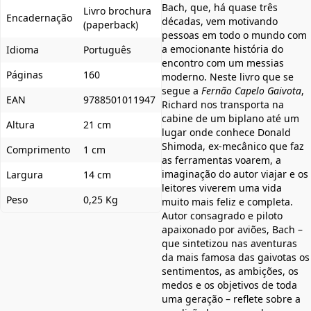
Bach, que, há quase três
Livro brochura
Encadernação
décadas, vem motivando
(paperback)
pessoas em todo o mundo com
a emocionante história do
Idioma
Português
encontro com um messias
Páginas
160
moderno. Neste livro que se
segue a
Fernão Capelo Gaivota
,
EAN
9788501011947
Richard nos transporta na
cabine de um biplano até um
Altura
21 cm
lugar onde conhece Donald
Shimoda, ex-mecânico que faz
Comprimento
1 cm
as ferramentas voarem, a
imaginação do autor viajar e os
Largura
14 cm
leitores viverem uma vida
Peso
0,25 Kg
muito mais feliz e completa.
Autor consagrado e piloto
apaixonado por aviões, Bach –
que sintetizou nas aventuras
da mais famosa das gaivotas os
sentimentos, as ambições, os
medos e os objetivos de toda
uma geração – reflete sobre a