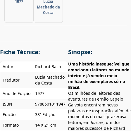
1977
Luzia
Machado da
Costa
Ficha Técnica:
Sinopse:
Uma história inesquecível que
Autor
Richard Bach
emocionou leitores no mundo
inteiro e já vendeu meio
Luzia Machado
Tradutor
milhão de exemplares só no
da Costa
Brasil.
Os milhões de leitores das
Ano de Edição
1977
aventuras de Fernão Capelo
ISBN
9788501011947
Gaivota encontram novas
palavras de inspiração, além de
Edição
38ª Edição
momentos da mais prazerosa
leitura, em
Ilusões
, um dos
Formato
14 X 21 cm
maiores sucessos de Richard