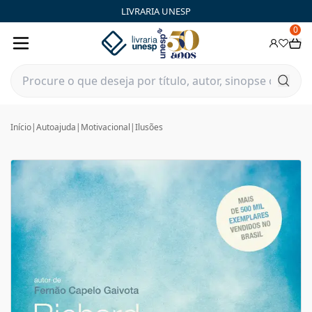
LIVRARIA UNESP
0
Início
|
Autoajuda
|
Motivacional
|
Ilusões