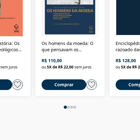
stória: Os
Os homens da moeda: O
Enciclopédi
eológicos
que pensavam os
razoado das
história
ministros da Fazenda da
artes e dos o
R$ 110,00
R$ 128,00
Nova República (1985-
Civilização 
sem juros
ou
5
X de
R$ 22,00
sem juros
ou
5
X de
R$ 2
2018)
Comprar
Comp