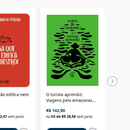
ão edifica nem
O turista aprendiz:
Coloniz
Viagens pelo Amazonas
totalita
até o Peru, pelo Madeira
crimino
R$ 142,90
R$ 69,9
até a Bolívia e por Marajó
2,47
sem juros
ou
5
X de
R$ 28,58
sem juros
ou
3
X d
até dizer chega