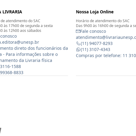
 LIVRARIA
Nossa Loja Online
 de atendimento do SAC
Horário de atendimento do SAC
0 às 17h00 de segunda a sexta
Das 9h00 às 16h00 de segunda a s
0 às 12h00 aos sábados
Fale conosco
 conosco
atendimento@livrariaunesp.
ia.editora@unesp.br
(11) 94077-8293
mento direto dos funcionários da
(11) 3107-4343
ia - Para informações sobre o
Compras por telefone: 11 31
namento da Livraria física
 3116-1588
) 99368-8833