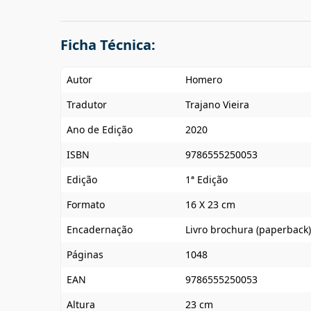
Ficha Técnica:
Autor
Homero
Tradutor
Trajano Vieira
Ano de Edição
2020
ISBN
9786555250053
Edição
1ª Edição
Formato
16 X 23 cm
Encadernação
Livro brochura (paperback)
Páginas
1048
EAN
9786555250053
Altura
23 cm