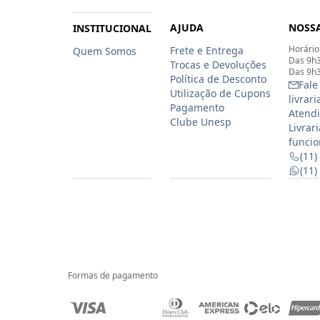
AJUDA
NOSSA
INSTITUCIONAL
Horário
Frete e Entrega
Quem Somos
Das 9h3
Trocas e Devoluções
Das 9h3
Política de Desconto
Fale
Utilização de Cupons
livrar
Pagamento
Atendi
Clube Unesp
Livrar
funcio
(11)
(11
Formas de pagamento