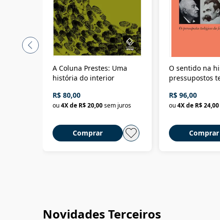
A Coluna Prestes: Uma
O sentido na hi
história do interior
pressupostos t
da filosofia da 
R$ 80,00
R$ 96,00
ou
4
X de
R$ 20,00
sem juros
ou
4
X de
R$ 24,00
Comprar
Comprar
Novidades Terceiros