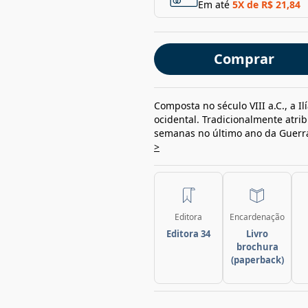
Em até
5
X de
R$ 21,84
Comprar
Composta no século VIII a.C., a I
ocidental. Tradicionalmente atr
semanas no último ano da Guerra 
>
Editora
Encardenação
Editora 34
Livro
brochura
(paperback)