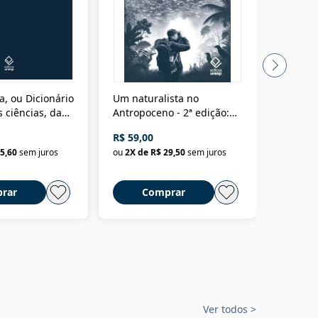
a, ou Dicionário
Um naturalista no
A vora
 ciências, das
Antropoceno - 2ª edição:
fícios - Vol. 7:
Um biólogo em busca do
R$ 59,00
R$ 58,0
material
selvagem
5,60
sem juros
ou
2
X de
R$ 29,50
sem juros
ou
2
X d
rar
Comprar
C
Ver todos
>