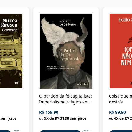
O partido da fé capitalista:
Coisa que n
Imperialismo religioso e
destrói
dominação de classe no
R$ 159,90
R$ 89,90
Brasil
sem juros
ou
5
X de
R$ 31,98
sem juros
ou
4
X de
R$ 2