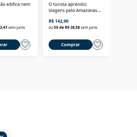
ão edifica nem
O turista aprendiz:
Coloniz
Viagens pelo Amazonas
totalita
até o Peru, pelo Madeira
crimino
R$ 142,90
R$ 69,9
até a Bolívia e por Marajó
2,47
sem juros
ou
5
X de
R$ 28,58
sem juros
ou
3
X d
até dizer chega
rar
Comprar
C
ar