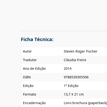
Ficha Técnica:
Autor
Steven Roger Fischer
Tradutor
Cláudia Freire
Ano de Edição
2014
ISBN
9788539305506
Edição
1ª Edição
Formato
13,7 X 21 cm
Encadernação
Livro brochura (paperback)