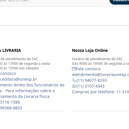
 LIVRARIA
Nossa Loja Online
 de atendimento do SAC
Horário de atendimento do SAC
0 às 17h00 de segunda a sexta
Das 9h00 às 16h00 de segunda a s
0 às 12h00 aos sábados
Fale conosco
 conosco
atendimento@livrariaunesp.
ia.editora@unesp.br
(11) 94077-8293
mento direto dos funcionários da
(11) 3107-4343
ia - Para informações sobre o
Compras por telefone: 11 31
namento da Livraria física
 3116-1588
) 99368-8833