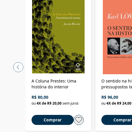
A Coluna Prestes: Uma
O sentido na hi
história do interior
pressupostos t
da filosofia da 
R$ 80,00
R$ 96,00
ou
4
X de
R$ 20,00
sem juros
ou
4
X de
R$ 24,00
Comprar
Comprar