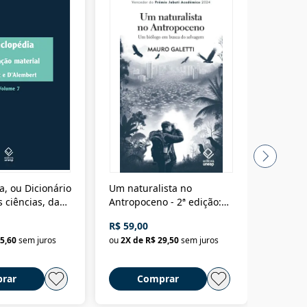
a, ou Dicionário
Um naturalista no
A vora
 ciências, das
Antropoceno - 2ª edição:
fícios - Vol. 7:
Um biólogo em busca do
R$ 59,00
R$ 58,0
material
selvagem
5,60
sem juros
ou
2
X de
R$ 29,50
sem juros
ou
2
X d
rar
Comprar
C