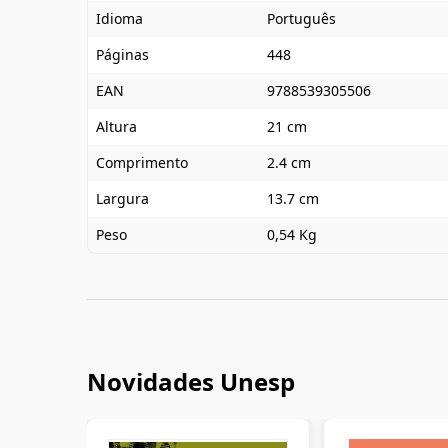
Idioma
Português
Páginas
448
EAN
9788539305506
Altura
21 cm
Comprimento
2.4 cm
Largura
13.7 cm
Peso
0,54 Kg
Novidades Unesp