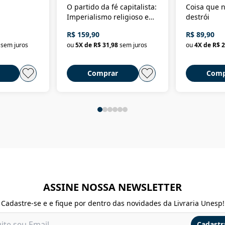
O partido da fé capitalista:
Coisa que n
Imperialismo religioso e
destrói
dominação de classe no
R$ 159,90
R$ 89,90
Brasil
sem juros
ou
5
X de
R$ 31,98
sem juros
ou
4
X de
R$ 2
Comprar
Comp
ASSINE NOSSA NEWSLETTER
Cadastre-se e e fique por dentro das novidades da Livraria Unesp!
Cadastr