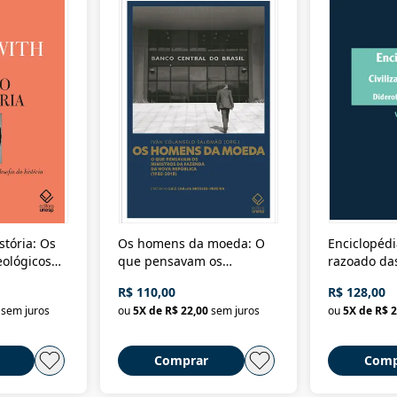
stória: Os
Os homens da moeda: O
Enciclopédi
eológicos
que pensavam os
razoado das
história
ministros da Fazenda da
artes e dos o
R$ 110,00
R$ 128,00
Nova República (1985-
Civilização 
sem juros
ou
5
X de
R$ 22,00
sem juros
ou
5
X de
R$ 2
2018)
Comprar
Comp