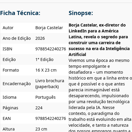
Ficha Técnica:
Sinopse:
Borja Castelar, ex-diretor do
Autor
Borja Castelar
LinkedIn para a América
Latina, revela o segredo para
Ano de Edição
2026
construir uma carreira de
sucesso na era da Inteligência
ISBN
9788542240276
Artificial
Edição
1ª Edição
Vivemos uma época ao mesmo
tempo empolgante e
Formato
16 X 23 cm
desafiadora – um momento
histórico em que a linha entre o
Livro brochura
Encadernação
que é possível e o que antes
(paperback)
parecia inimaginável está
desaparecendo, impulsionado
Idioma
Português
por uma revolução tecnológica
liderada pela IA. Nesse
Páginas
224
contexto, o paradigma do
EAN
9788542240276
trabalho está evoluindo em alta
velocidade, e tanto a natureza
Altura
23 cm
dos nossos empregos quanto a