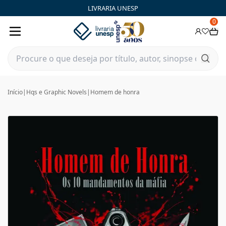
LIVRARIA UNESP
0
Início
|
Hqs e Graphic Novels
|
Homem de honra