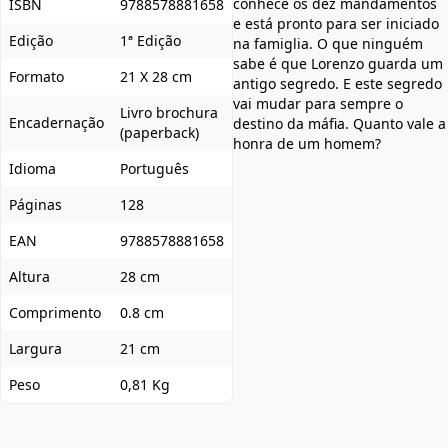
conhece os dez mandamentos
ISBN
9788578881658
e está pronto para ser iniciado
Edição
1ª Edição
na famiglia. O que ninguém
sabe é que Lorenzo guarda um
Formato
21 X 28 cm
antigo segredo. E este segredo
vai mudar para sempre o
Livro brochura
Encadernação
destino da máfia. Quanto vale a
(paperback)
honra de um homem?
Idioma
Português
Páginas
128
EAN
9788578881658
Altura
28 cm
Comprimento
0.8 cm
Largura
21 cm
Peso
0,81 Kg