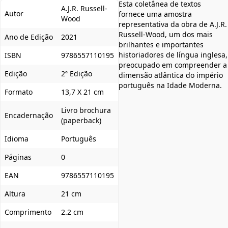
Esta coletânea de textos
A.J.R. Russell-
Autor
fornece uma amostra
Wood
representativa da obra de A.J.R.
Russell-Wood, um dos mais
Ano de Edição
2021
brilhantes e importantes
historiadores de língua inglesa,
ISBN
9786557110195
preocupado em compreender a
Edição
2ª Edição
dimensão atlântica do império
português na Idade Moderna.
Formato
13,7 X 21 cm
Livro brochura
Encadernação
(paperback)
Idioma
Português
Páginas
0
EAN
9786557110195
Altura
21 cm
Comprimento
2.2 cm