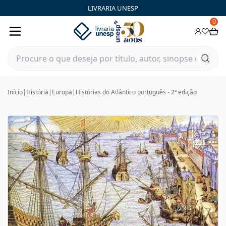
LIVRARIA UNESP
0
Início
|
História
|
Europa
|
Histórias do Atlântico português - 2ª edição