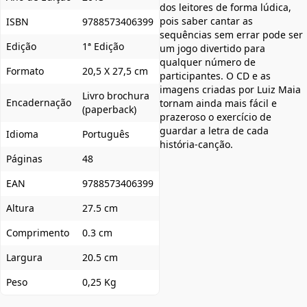
dos leitores de forma lúdica,
pois saber cantar as
ISBN
9788573406399
sequências sem errar pode ser
Edição
1ª Edição
um jogo divertido para
qualquer número de
Formato
20,5 X 27,5 cm
participantes. O CD e as
imagens criadas por Luiz Maia
Livro brochura
Encadernação
tornam ainda mais fácil e
(paperback)
prazeroso o exercício de
guardar a letra de cada
Idioma
Português
história-canção.
Páginas
48
EAN
9788573406399
Altura
27.5 cm
Comprimento
0.3 cm
Largura
20.5 cm
Peso
0,25 Kg