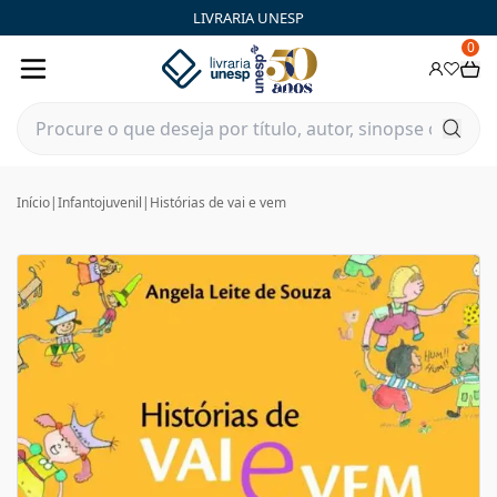
LIVRARIA UNESP
0
Início
|
Infantojuvenil
|
Histórias de vai e vem