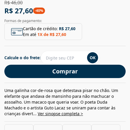
R$ 46,00
R$ 27,60
-
40
%
Formas de pagamento:
Cartão de crédito:
R$ 27,60
Em até
1
X de
R$ 27,60
Calcule o do frete:
OK
Comprar
Uma galinha cor-de-rosa que detestava pisar no chão. Um
elefante que andava de mansinho para não machucar o
assoalho. Um macaco que queria voar. O poeta Duda
Machado e o artista Guto Lacaz se uniram para contar às
crianças divert...
Ver sinopse completa >