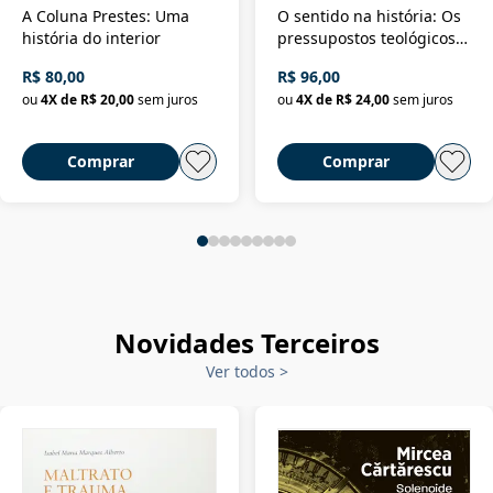
A Coluna Prestes: Uma
O sentido na história: Os
história do interior
pressupostos teológicos
da filosofia da história
R$ 80,00
R$ 96,00
ou
4
X de
R$ 20,00
sem juros
ou
4
X de
R$ 24,00
sem juros
Comprar
Comprar
Novidades Terceiros
Ver todos
>