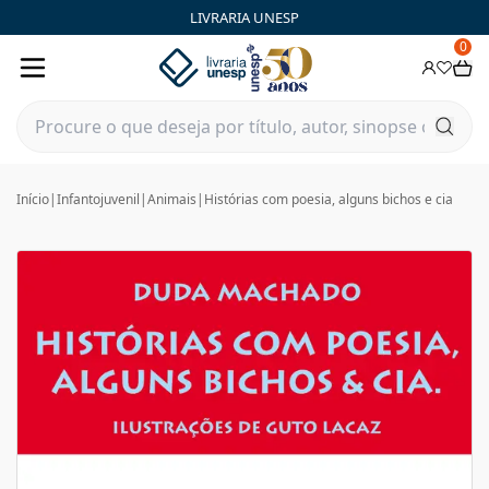
LIVRARIA UNESP
0
Início
|
Infantojuvenil
|
Animais
|
Histórias com poesia, alguns bichos e cia