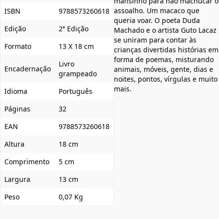
mansinho para não machucar o
assoalho. Um macaco que
ISBN
9788573260618
queria voar. O poeta Duda
Edição
2ª Edição
Machado e o artista Guto Lacaz
se uniram para contar às
Formato
13 X 18 cm
crianças divertidas histórias em
forma de poemas, misturando
Livro
Encadernação
animais, móveis, gente, dias e
grampeado
noites, pontos, vírgulas e muito
mais.
Idioma
Português
Páginas
32
EAN
9788573260618
Altura
18 cm
Comprimento
5 cm
Largura
13 cm
Peso
0,07 Kg