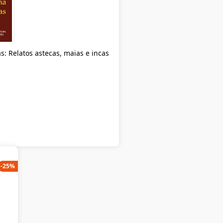
s: Relatos astecas, maias e incas
-
25
%