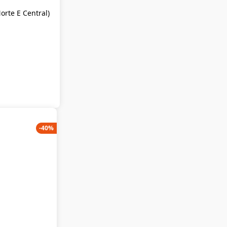
orte E Central)
-
40
%