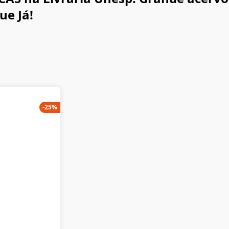
ue Já!
-
25
%