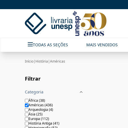
AMÉRICAS | Livraria Unesp | FastStore PLP
TODAS AS SEÇÕES
MAIS VENDIDOS
Início
|
História
|
Américas
Filtrar
Categoria
África
(
38
)
Américas
(
436
)
Arqueologia
(
4
)
Ásia
(
25
)
Europa
(
112
)
História Antiga
(
41
)
Historiografia
(
52
)