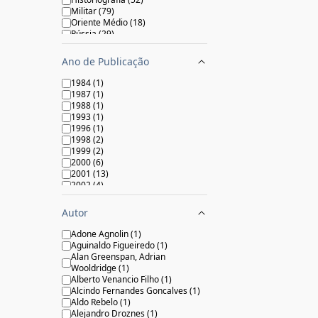
Militar
(
79
)
Oriente Médio
(
18
)
Rússia
(
29
)
Ano de Publicação
1984
(
1
)
1987
(
1
)
1988
(
1
)
1993
(
1
)
1996
(
1
)
1998
(
2
)
1999
(
2
)
2000
(
6
)
2001
(
13
)
2002
(
4
)
2003
(
10
)
2004
(
6
)
Autor
2005
(
12
)
2006
(
8
)
Adone Agnolin
(
1
)
2007
(
16
)
Aguinaldo Figueiredo
(
1
)
2008
(
10
)
Alan Greenspan, Adrian
2009
(
26
)
Wooldridge
(
1
)
2010
(
20
)
Alberto Venancio Filho
(
1
)
2011
(
15
)
Alcindo Fernandes Goncalves
(
1
)
2012
(
18
)
Aldo Rebelo
(
1
)
2013
(
11
)
Alejandro Droznes
(
1
)