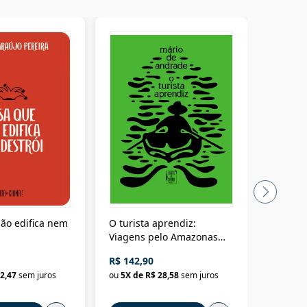
ão edifica nem
O turista aprendiz:
Coloniz
Viagens pelo Amazonas
totalita
até o Peru, pelo Madeira
crimino
R$ 142,90
R$ 69,9
até a Bolívia e por Marajó
2,47
sem juros
ou
5
X de
R$ 28,58
sem juros
ou
3
X d
até dizer chega