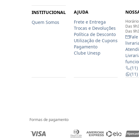
AJUDA
NOSSA
INSTITUCIONAL
Horário
Frete e Entrega
Quem Somos
Das 9h3
Trocas e Devoluções
Das 9h3
Política de Desconto
Fale
Utilização de Cupons
livrar
Pagamento
Atendi
Clube Unesp
Livrar
funcio
(11)
(11
Formas de pagamento