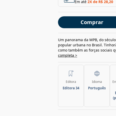
Em até
2
X de
R$ 28,20
Comprar
Um panorama da MPB, do século X
popular urbana no Brasil. Tinhor
como também as forças sociais q
completa >
Editora
Idioma
En
Editora 34
Português
(