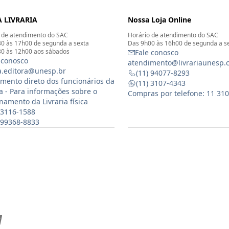
 LIVRARIA
Nossa Loja Online
 de atendimento do SAC
Horário de atendimento do SAC
0 às 17h00 de segunda a sexta
Das 9h00 às 16h00 de segunda a s
0 às 12h00 aos sábados
Fale conosco
 conosco
atendimento@livrariaunesp.
ia.editora@unesp.br
(11) 94077-8293
mento direto dos funcionários da
(11) 3107-4343
ia - Para informações sobre o
Compras por telefone: 11 31
namento da Livraria física
 3116-1588
) 99368-8833