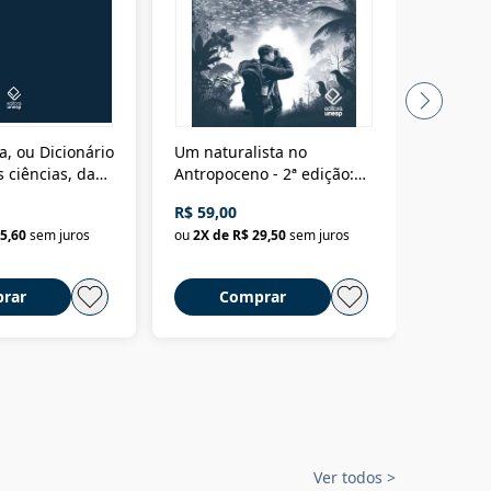
a, ou Dicionário
Um naturalista no
A vora
 ciências, das
Antropoceno - 2ª edição:
fícios - Vol. 7:
Um biólogo em busca do
R$ 59,00
R$ 58,0
material
selvagem
5,60
sem juros
ou
2
X de
R$ 29,50
sem juros
ou
2
X d
rar
Comprar
C
Ver todos
>