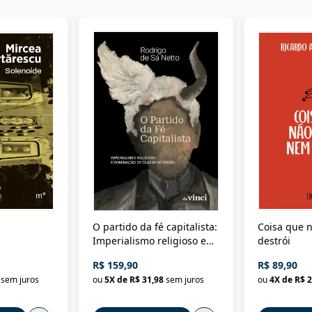
O partido da fé capitalista:
Coisa que n
Imperialismo religioso e
destrói
dominação de classe no
R$ 159,90
R$ 89,90
Brasil
sem juros
ou
5
X de
R$ 31,98
sem juros
ou
4
X de
R$ 2