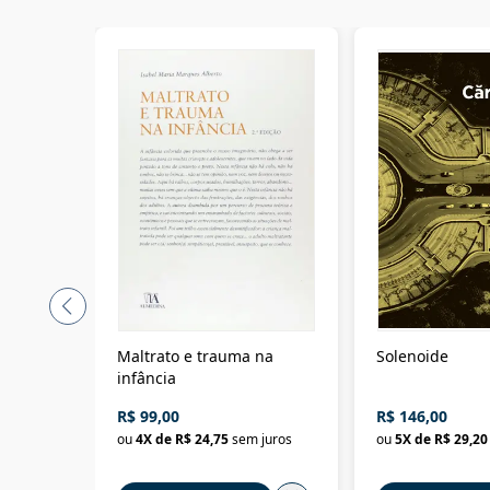
Maltrato e trauma na
Solenoide
infância
R$ 99,00
R$ 146,00
ou
4
X de
R$ 24,75
sem juros
ou
5
X de
R$ 29,20