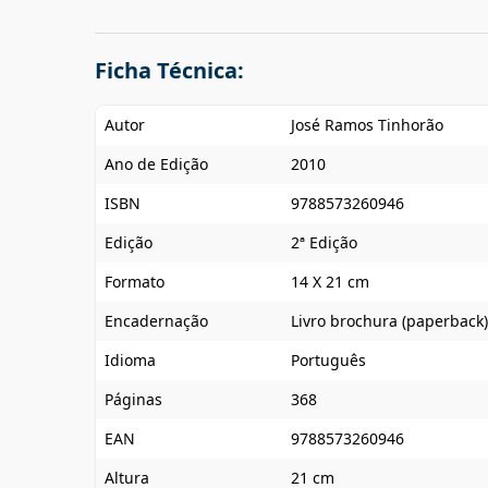
Ficha Técnica:
Autor
José Ramos Tinhorão
Ano de Edição
2010
ISBN
9788573260946
Edição
2ª Edição
Formato
14 X 21 cm
Encadernação
Livro brochura (paperback)
Idioma
Português
Páginas
368
EAN
9788573260946
Altura
21 cm