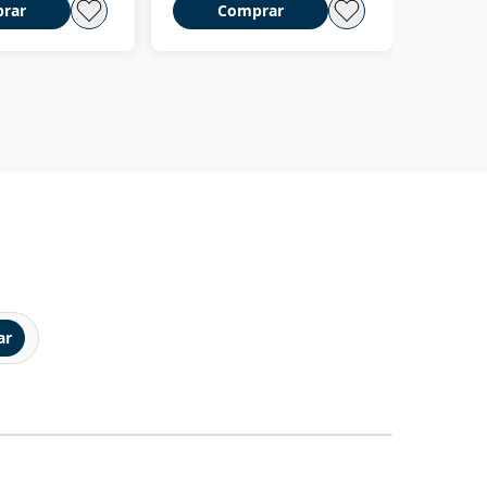
rar
Comprar
C
ar