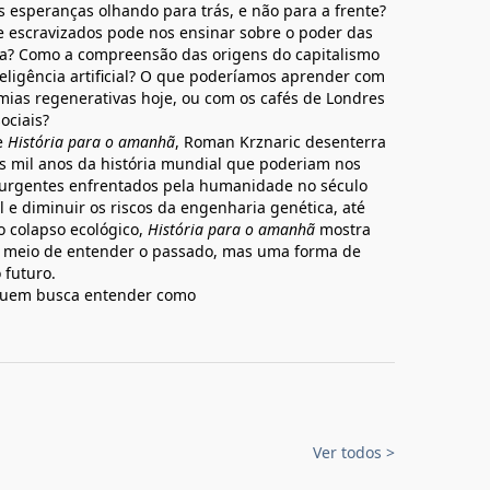
 esperanças olhando para trás, e não para a frente?
de escravizados pode nos ensinar sobre o poder das
tica? Como a compreensão das origens do capitalismo
nteligência artificial? O que poderíamos aprender com
omias regenerativas hoje, ou com os cafés de Londres
ociais?
e
História para o amanhã
, Roman Krznaric desenterra
os mil anos da história mundial que poderiam nos
s urgentes enfrentados pela humanidade no século
l e diminuir os riscos da engenharia genética, até
o colapso ecológico,
História para o amanhã
mostra
m meio de entender o passado, mas uma forma de
 futuro.
a quem busca entender como
Ver todos
>