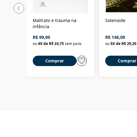
Maltrato e trauma na
Solenoide
infância
R$ 99,00
R$ 146,00
ou
4
X de
R$ 24,75
sem juros
ou
5
X de
R$ 29,20
Comprar
Comprar