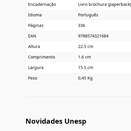
Encadernação
Livro brochura (paperback)
Idioma
Português
Páginas
336
EAN
9788574321684
Altura
22.5 cm
Comprimento
1.6 cm
Largura
15.5 cm
Peso
0,45 Kg
Novidades Unesp