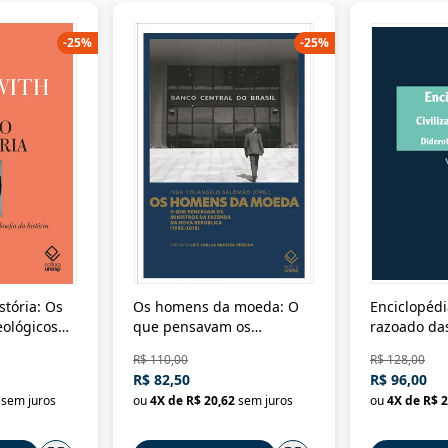
-
25
%
-
25
%
stória: Os
Os homens da moeda: O
Enciclopédi
eológicos
que pensavam os
razoado das
história
ministros da Fazenda da
artes e dos o
R$ 110,00
R$ 128,00
Nova República (1985-
Civilização 
R$ 82,50
R$ 96,00
2018)
sem juros
ou
4
X de
R$ 20,62
sem juros
ou
4
X de
R$ 2