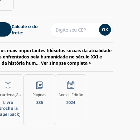
Calcule o do
OK
frete:
os mais importantes filósofos sociais da atualidade
ais enfrentados pela humanidade no século XXI e
 da história hum...
Ver sinopse completa >
cardenação
Páginas
Ano de Edição
Livro
336
2024
brochura
paperback)