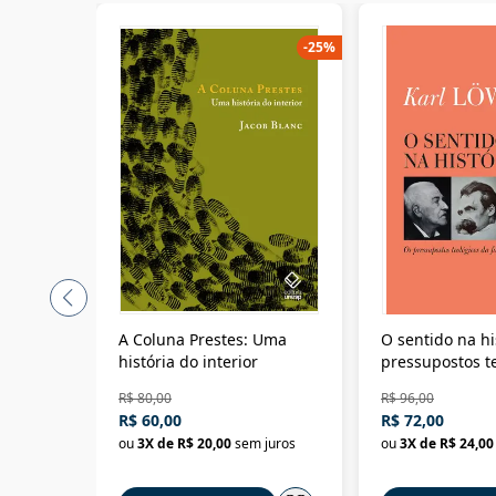
-
25
%
A Coluna Prestes: Uma
O sentido na hi
história do interior
pressupostos t
da filosofia da 
R$ 80,00
R$ 96,00
R$ 60,00
R$ 72,00
ou
3
X de
R$ 20,00
sem juros
ou
3
X de
R$ 24,00