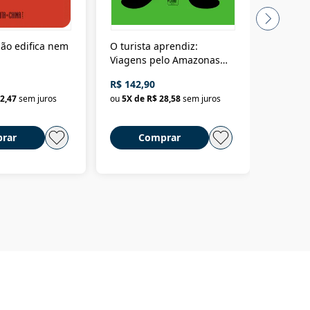
ão edifica nem
O turista aprendiz:
Coloniz
Viagens pelo Amazonas
totalita
até o Peru, pelo Madeira
crimino
R$ 142,90
R$ 69,9
até a Bolívia e por Marajó
2,47
sem juros
ou
5
X de
R$ 28,58
sem juros
ou
3
X d
até dizer chega
rar
Comprar
C