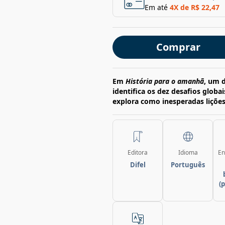
Em até
4
X de
R$ 22,47
Comprar
Em
História para o amanhã
, um d
identifica os dez desafios glob
explora como inesperadas lições
Editora
Idioma
En
Difel
Português
(