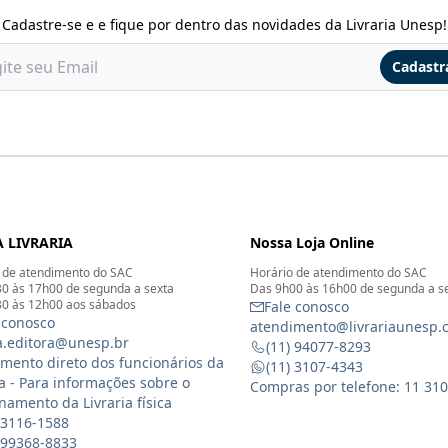
Cadastre-se e e fique por dentro das novidades da Livraria Unesp!
Cadastr
 LIVRARIA
Nossa Loja Online
 de atendimento do SAC
Horário de atendimento do SAC
0 às 17h00 de segunda a sexta
Das 9h00 às 16h00 de segunda a s
0 às 12h00 aos sábados
Fale conosco
 conosco
atendimento@livrariaunesp.
ia.editora@unesp.br
(11) 94077-8293
mento direto dos funcionários da
(11) 3107-4343
ia - Para informações sobre o
Compras por telefone: 11 31
namento da Livraria física
 3116-1588
) 99368-8833