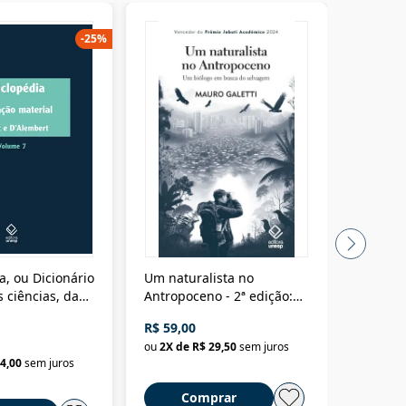
-
25
%
a, ou Dicionário
Um naturalista no
A vora
 ciências, das
Antropoceno - 2ª edição:
fícios - Vol. 7:
Um biólogo em busca do
R$ 59,00
R$ 58,0
material
selvagem
ou
2
X de
R$ 29,50
sem juros
ou
2
X d
4,00
sem juros
Comprar
C