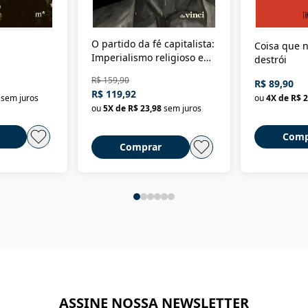
O partido da fé capitalista:
Coisa que n
Imperialismo religioso e
destrói
dominação de classe no
R$ 159,90
R$ 89,90
Brasil
R$ 119,92
sem juros
ou
4
X de
R$ 2
ou
5
X de
R$ 23,98
sem juros
Comp
Comprar
ASSINE NOSSA NEWSLETTER