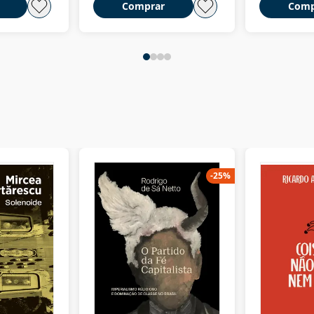
Comprar
Comp
-
25
%