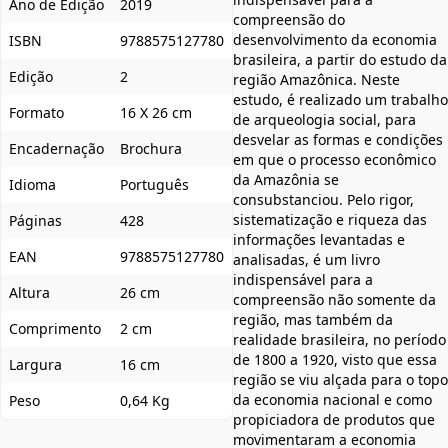
Ano de Edição
2019
compreensão do
desenvolvimento da economia
ISBN
9788575127780
brasileira, a partir do estudo da
Edição
2
região Amazônica. Neste
estudo, é realizado um trabalho
Formato
16 X 26 cm
de arqueologia social, para
desvelar as formas e condições
Encadernação
Brochura
em que o processo econômico
da Amazônia se
Idioma
Português
consubstanciou. Pelo rigor,
sistematização e riqueza das
Páginas
428
informações levantadas e
EAN
9788575127780
analisadas, é um livro
indispensável para a
Altura
26 cm
compreensão não somente da
região, mas também da
Comprimento
2 cm
realidade brasileira, no período
de 1800 a 1920, visto que essa
Largura
16 cm
região se viu alçada para o topo
da economia nacional e como
Peso
0,64 Kg
propiciadora de produtos que
movimentaram a economia