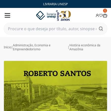
LIVRARIA UNESP
0
Administração, Economia e
História econômica da
Início
|
|
Empreendedorismo
Amazônia