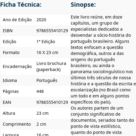
Ficha Técnica:
Sinopse:
Este livro reúne, em doze
Ano de Edição
2020
capítulos, um grupo de
especialistas dedicados a
ISBN
9786555410129
desvendar a sócio-história do
português brasileiro. Alguns
Edição
1ª Edição
textos enfocam a questão
Formato
16 X 23 cm
demográfica, outros a das
origens do português
Livro brochura
brasileiro, ou ainda o
Encadernação
(paperback)
panorama sociolinguístico nos
últimos três séculos de nossa
Idioma
Português
história e a questão da escrita e
escolarização (no Brasil como
Páginas
448
um todo e em alguns pontos
específicos do país).
EAN
9786555410129
Os autores partem de um
Altura
23 cm
conjunto significativo de
documentos, seriados tanto do
Comprimento
2 cm
ponto de vista estilístico,
quanto do ponto de vista
Largura
16 cm