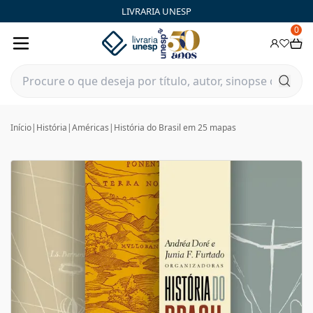
LIVRARIA UNESP
0
Início
|
História
|
Américas
|
História do Brasil em 25 mapas