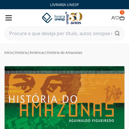
LIVRARIA UNESP
0
Início
|
História
|
Américas
|
História do Amazonas