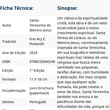
Ficha Técnica:
Sinopse:
Um clássico da espiritualidade
Santa
cristã, esta obra é de um valor
Autor
Teresinha do
incalculável para o nosso
Menino Jesus
crescimento espiritual. Santa
Teresa de Lisieux, ou do
Frei Ary E.
Tradutor
Menino Jesus, carinhosamente
Pintarelli
chamada de Santa Teresinha,
em sua biografia e memórias
Ano de Edição
2024
espirituais traz relatos de uma
ISBN
9788532666246
religiosa que busca vivera
santidade nas pequenas
Edição
1ª Edição
tarefas diárias, com humildade
e dedicação. Por mais simples
Formato
11 X 18 cm
que seja qualquer ação
humana, ela pode revelar o
Livro brochura
Encadernação
amor de Deus. Santa Teresinha
(paperback)
também nos ensina a ter
paciência diante das
Idioma
Português
dificuldades da vida, porque só