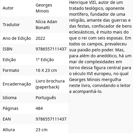
Henrique VIII, autor de um
Georges
Autor
tratado teológico, oponente
Minois
mortífero, fundador de uma
religião, amante das guerras e
Nícia Adan
Tradutor
das festas, confiscador de bens
Bonatti
eclesiásticos, é muito mais do
que o rei com seis esposas. Em
Ano de Edição
2022
todos os campos, prevaleceu
ISBN
9786557111437
sua paixão pelo poder. Mas,
para além do anedótico, há um
Edição
1ª Edição
mar de complexidades em
torno dessa figura central para
Formato
16 X 23 cm
o século XVI europeu, no qual
Georges Minois mergulha
Livro brochura
Encadernação
neste livro, convidando o leitor
(paperback)
a acompanhá-lo.
Idioma
Português
Páginas
484
EAN
9786557111437
Altura
23 cm