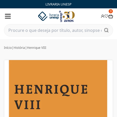
LIVRARIA UNESP
0
Início
|
História
|
Henrique VIII