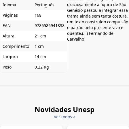
graciosamente a figura de São
Idioma
Português
Genésio passou a integrar essa
Páginas
168
trama ainda sem tanta costura,
um texto construído compulsão
EAN
9786586941838
e paixão pelo presente vivo e
quente.(...) Fernando de
Altura
21 cm
Carvalho
Comprimento
1 cm
Largura
14 cm
Peso
0,22 Kg
Novidades Unesp
Ver todos
>