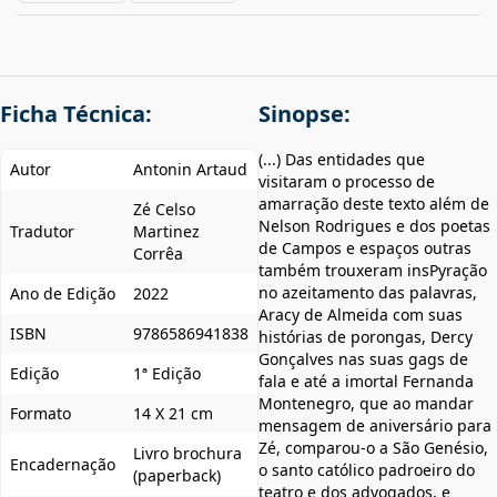
Ficha Técnica:
Sinopse:
(...) Das entidades que
Autor
Antonin Artaud
visitaram o processo de
amarração deste texto além de
Zé Celso
Nelson Rodrigues e dos poetas
Tradutor
Martinez
de Campos e espaços outras
Corrêa
também trouxeram insPyração
no azeitamento das palavras,
Ano de Edição
2022
Aracy de Almeida com suas
ISBN
9786586941838
histórias de porongas, Dercy
Gonçalves nas suas gags de
Edição
1ª Edição
fala e até a imortal Fernanda
Montenegro, que ao mandar
Formato
14 X 21 cm
mensagem de aniversário para
Zé, comparou-o a São Genésio,
Livro brochura
Encadernação
o santo católico padroeiro do
(paperback)
teatro e dos advogados, e