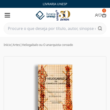
LIVRARIA UNESP
0
Início
|
Artes
|
Heliogabalo ou O anarquista coroado