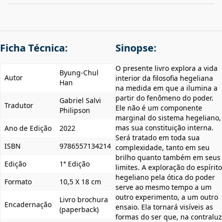
Ficha Técnica:
Sinopse:
O presente livro explora a vida
Byung-Chul
Autor
interior da filosofia hegeliana
Han
na medida em que a ilumina a
partir do fenômeno do poder.
Gabriel Salvi
Tradutor
Ele não é um componente
Philipson
marginal do sistema hegeliano,
mas sua constituição interna.
Ano de Edição
2022
Será tratado em toda sua
ISBN
9786557134214
complexidade, tanto em seu
brilho quanto também em seus
Edição
1ª Edição
limites. A exploração do espírito
hegeliano pela ótica do poder
Formato
10,5 X 18 cm
serve ao mesmo tempo a um
outro experimento, a um outro
Livro brochura
Encadernação
ensaio. Ela tornará visíveis as
(paperback)
formas do ser que, na contraluz