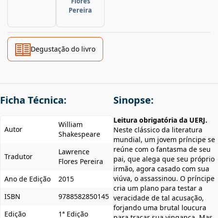
Flores
Pereira
Degustação do livro
Ficha Técnica:
Sinopse:
Leitura obrigatória da UERJ.
William
Autor
Neste clássico da literatura
Shakespeare
mundial, um jovem príncipe se
reúne com o fantasma de seu
Lawrence
Tradutor
pai, que alega que seu próprio
Flores Pereira
irmão, agora casado com sua
viúva, o assassinou. O príncipe
Ano de Edição
2015
cria um plano para testar a
ISBN
9788582850145
veracidade de tal acusação,
forjando uma brutal loucura
Edição
1ª Edição
para traçar sua vingança. Mas