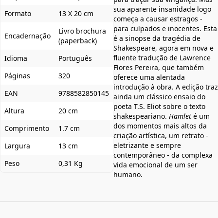
sua aparente insanidade logo
Formato
13 X 20 cm
começa a causar estragos -
para culpados e inocentes. Esta
Livro brochura
Encadernação
é a sinopse da tragédia de
(paperback)
Shakespeare, agora em nova e
fluente tradução de Lawrence
Idioma
Português
Flores Pereira, que também
Páginas
320
oferece uma alentada
introdução à obra. A edição traz
EAN
9788582850145
ainda um clássico ensaio do
poeta T.S. Eliot sobre o texto
Altura
20 cm
shakespeariano.
Hamlet
é um
dos momentos mais altos da
Comprimento
1.7 cm
criação artística, um retrato -
eletrizante e sempre
Largura
13 cm
contemporâneo - da complexa
Peso
0,31 Kg
vida emocional de um ser
humano.