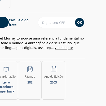
Calcule o do
OK
frete:
net Murray tornou-se uma referência fundamental no
m todo o mundo. A abrangência de seu estudo, que
o e linguagens digitais, teve rep...
Ver sinopse
cardenação
Páginas
Ano de Edição
Livro
282
2003
brochura
paperback)