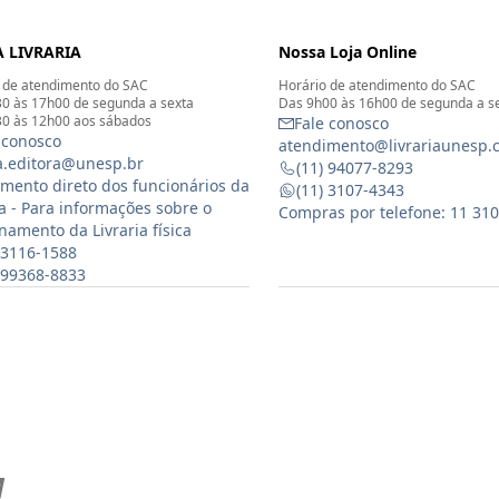
 LIVRARIA
Nossa Loja Online
 de atendimento do SAC
Horário de atendimento do SAC
0 às 17h00 de segunda a sexta
Das 9h00 às 16h00 de segunda a s
0 às 12h00 aos sábados
Fale conosco
 conosco
atendimento@livrariaunesp.
ia.editora@unesp.br
(11) 94077-8293
mento direto dos funcionários da
(11) 3107-4343
ia - Para informações sobre o
Compras por telefone: 11 31
namento da Livraria física
 3116-1588
) 99368-8833