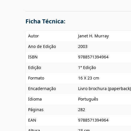
Ficha Técnica:
Autor
Janet H. Murray
Ano de Edição
2003
ISBN
9788571394964
Edição
1ª Edição
Formato
16 X 23 cm
Encadernação
Livro brochura (paperback)
Idioma
Português
Páginas
282
EAN
9788571394964
Altura
23 cm