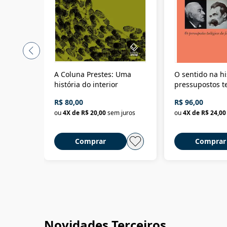
A Coluna Prestes: Uma
O sentido na hi
história do interior
pressupostos t
da filosofia da 
R$ 80,00
R$ 96,00
ou
4
X de
R$ 20,00
sem juros
ou
4
X de
R$ 24,00
Comprar
Comprar
Novidades Terceiros