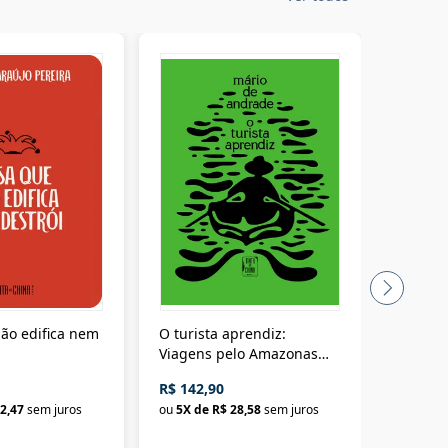
ão edifica nem
O turista aprendiz:
Coloniz
Viagens pelo Amazonas
totalita
até o Peru, pelo Madeira
crimino
R$ 142,90
R$ 69,9
até a Bolívia e por Marajó
2,47
sem juros
ou
5
X de
R$ 28,58
sem juros
ou
3
X d
até dizer chega