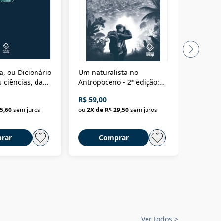
a, ou Dicionário
Um naturalista no
A vora
 ciências, das
Antropoceno - 2ª edição:
fícios - Vol. 7:
Um biólogo em busca do
R$ 59,00
R$ 58,0
material
selvagem
5,60
sem juros
ou
2
X de
R$ 29,50
sem juros
ou
2
X d
rar
Comprar
C
Ver todos
>