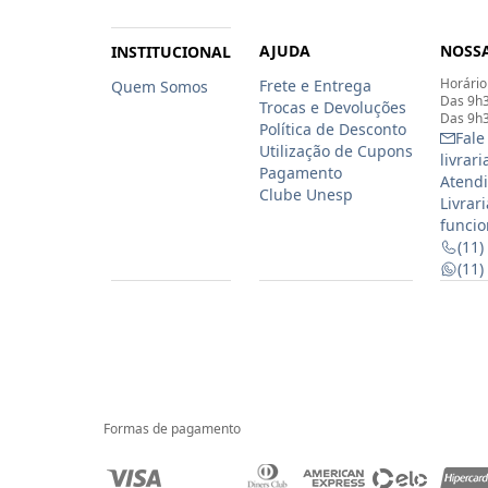
AJUDA
NOSSA
INSTITUCIONAL
Horário
Frete e Entrega
Quem Somos
Das 9h3
Trocas e Devoluções
Das 9h3
Política de Desconto
Fale
Utilização de Cupons
livrar
Pagamento
Atendi
Clube Unesp
Livrar
funcio
(11)
(11
Formas de pagamento