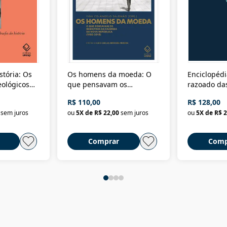
stória: Os
Os homens da moeda: O
Enciclopédi
eológicos
que pensavam os
razoado das
história
ministros da Fazenda da
artes e dos o
R$ 110,00
R$ 128,00
Nova República (1985-
Civilização 
sem juros
ou
5
X de
R$ 22,00
sem juros
ou
5
X de
R$ 2
2018)
Comprar
Comp