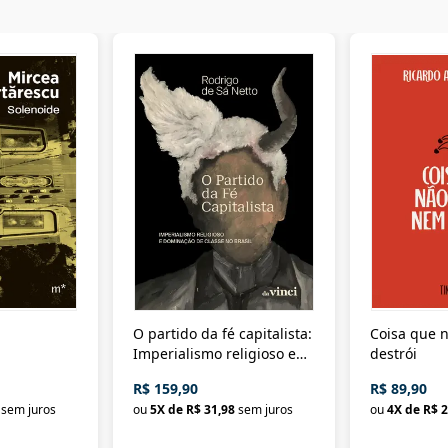
O partido da fé capitalista:
Coisa que n
Imperialismo religioso e
destrói
dominação de classe no
R$ 159,90
R$ 89,90
Brasil
sem juros
ou
5
X de
R$ 31,98
sem juros
ou
4
X de
R$ 2