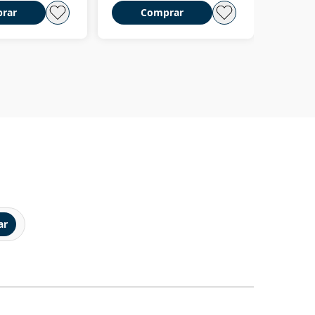
rar
Comprar
C
ar