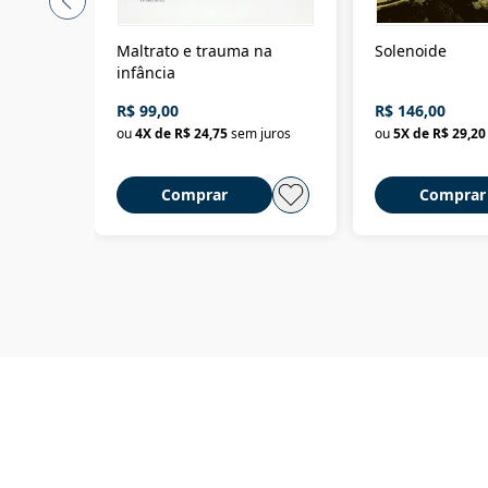
Maltrato e trauma na
Solenoide
infância
R$ 99,00
R$ 146,00
ou
4
X de
R$ 24,75
sem juros
ou
5
X de
R$ 29,20
Comprar
Comprar