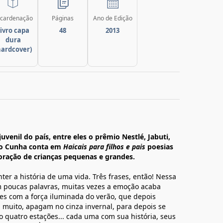
cardenação
Páginas
Ano de Edição
ivro capa
48
2013
dura
hardcover)
juvenil do país, entre eles o prêmio Nestlé, Jabuti,
Leo Cunha conta em
Haicais para filhos e pais
poesias
coração de crianças pequenas e grandes.
ter a história de uma vida. Três frases, então! Nessa
m poucas palavras, muitas vezes a emoção acaba
es com a força iluminada do verão, que depois
muito, apagam no cinza invernal, para depois se
 quatro estações... cada uma com sua história, seus