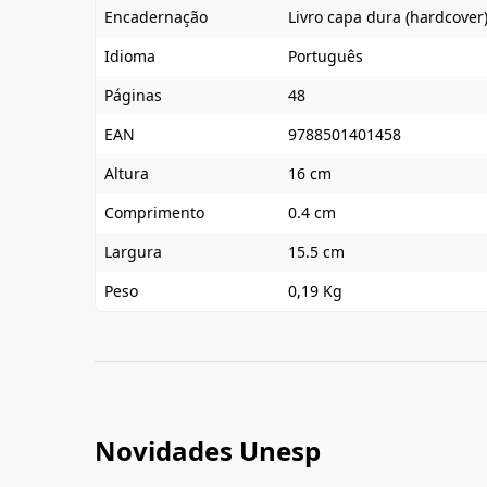
Encadernação
Livro capa dura (hardcover
Idioma
Português
Páginas
48
EAN
9788501401458
Altura
16 cm
Comprimento
0.4 cm
Largura
15.5 cm
Peso
0,19 Kg
Novidades Unesp