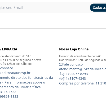
Cadastr
 LIVRARIA
Nossa Loja Online
 de atendimento do SAC
Horário de atendimento do SAC
0 às 17h00 de segunda a sexta
Das 9h00 às 16h00 de segunda a s
0 às 12h00 aos sábados
Fale conosco
 conosco
atendimento@livrariaunesp.
ia.editora@unesp.br
(11) 94077-8293
mento direto dos funcionários da
(11) 3107-4343
ia - Para informações sobre o
Compras por telefone: 11 31
namento da Livraria física
 3116-1588
) 99368-8833