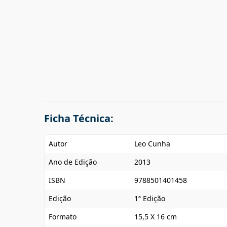
Ficha Técnica:
Autor
Leo Cunha
Ano de Edição
2013
ISBN
9788501401458
Edição
1ª Edição
Formato
15,5 X 16 cm