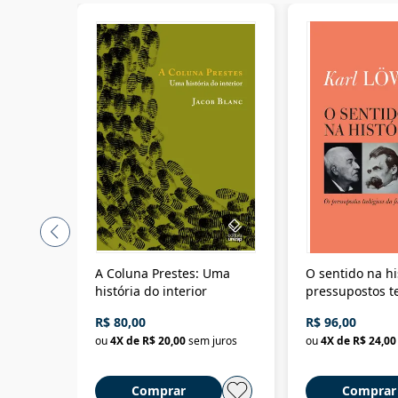
A Coluna Prestes: Uma
O sentido na hi
história do interior
pressupostos t
da filosofia da 
R$ 80,00
R$ 96,00
ou
4
X de
R$ 20,00
sem juros
ou
4
X de
R$ 24,00
Comprar
Comprar