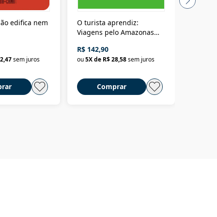
ão edifica nem
O turista aprendiz:
Coloniz
Viagens pelo Amazonas
totalita
até o Peru, pelo Madeira
crimino
R$ 142,90
R$ 69,9
até a Bolívia e por Marajó
2,47
sem juros
ou
5
X de
R$ 28,58
sem juros
ou
3
X d
até dizer chega
rar
Comprar
C