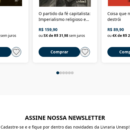
O partido da fé capitalista:
Coisa que n
Imperialismo religioso e
destrói
dominação de classe no
R$ 159,90
R$ 89,90
Brasil
sem juros
ou
5
X de
R$ 31,98
sem juros
ou
4
X de
R$ 2
Comprar
Comp
ASSINE NOSSA NEWSLETTER
Cadastre-se e e fique por dentro das novidades da Livraria Unesp!