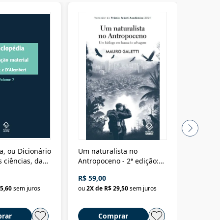
a, ou Dicionário
Um naturalista no
A vora
 ciências, das
Antropoceno - 2ª edição:
fícios - Vol. 7:
Um biólogo em busca do
R$ 59,00
R$ 58,0
material
selvagem
5,60
sem juros
ou
2
X de
R$ 29,50
sem juros
ou
2
X d
rar
Comprar
C