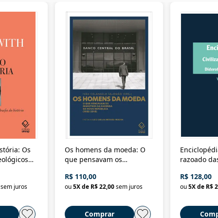
stória: Os
Os homens da moeda: O
Enciclopédi
eológicos
que pensavam os
razoado das
história
ministros da Fazenda da
artes e dos o
R$ 110,00
R$ 128,00
Nova República (1985-
Civilização 
sem juros
ou
5
X de
R$ 22,00
sem juros
ou
5
X de
R$ 2
2018)
Comprar
Comp