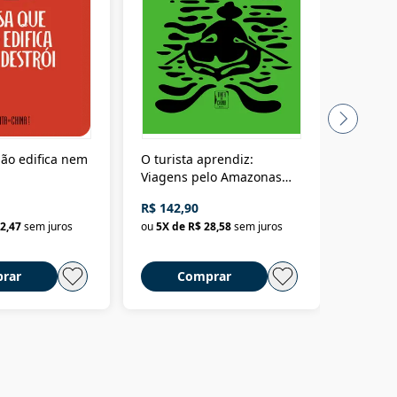
ão edifica nem
O turista aprendiz:
Coloniz
Viagens pelo Amazonas
totalita
até o Peru, pelo Madeira
crimino
R$ 142,90
R$ 69,9
até a Bolívia e por Marajó
2,47
sem juros
ou
5
X de
R$ 28,58
sem juros
ou
3
X d
até dizer chega
rar
Comprar
C