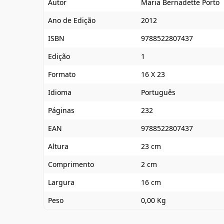
Autor
Maria Bernadette Porto
Ano de Edição
2012
ISBN
9788522807437
Edição
1
Formato
16 X 23
Idioma
Português
Páginas
232
EAN
9788522807437
Altura
23 cm
Comprimento
2 cm
Largura
16 cm
Peso
0,00 Kg