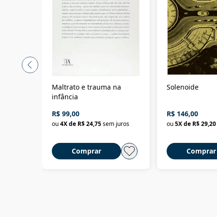
Maltrato e trauma na
Solenoide
infância
R$ 99,00
R$ 146,00
ou
4
X de
R$ 24,75
sem juros
ou
5
X de
R$ 29,20
Comprar
Comprar