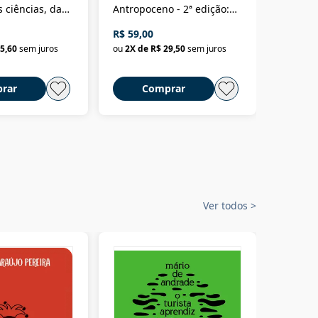
 ciências, das
Antropoceno - 2ª edição:
fícios - Vol. 7:
Um biólogo em busca do
R$ 59,00
R$ 58,0
material
selvagem
5,60
sem juros
ou
2
X de
R$ 29,50
sem juros
ou
2
X d
rar
Comprar
C
Ver todos
>