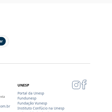
ar
UNESP
Portal da Unesp
exta
Fundunesp
Fundação Vunesp
com.br
Instituto Confúcio na Unesp