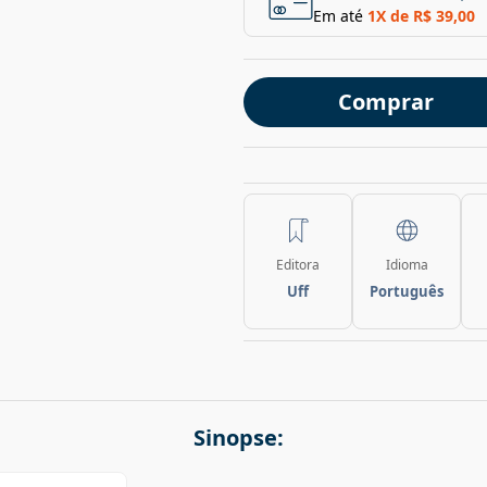
Em até
1
X de
R$ 39,00
Comprar
Editora
Idioma
Uff
Português
Sinopse: