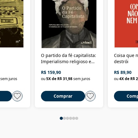
O partido da fé capitalista:
Coisa que n
Imperialismo religioso e
destrói
dominação de classe no
R$ 159,90
R$ 89,90
Brasil
sem juros
ou
5
X de
R$ 31,98
sem juros
ou
4
X de
R$ 2
Comprar
Comp