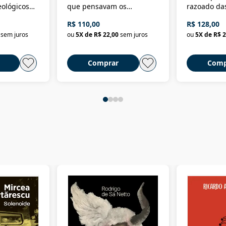
eológicos
que pensavam os
razoado das
história
ministros da Fazenda da
artes e dos o
R$ 110,00
R$ 128,00
Nova República (1985-
Civilização 
sem juros
ou
5
X de
R$ 22,00
sem juros
ou
5
X de
R$ 2
2018)
Comprar
Comp