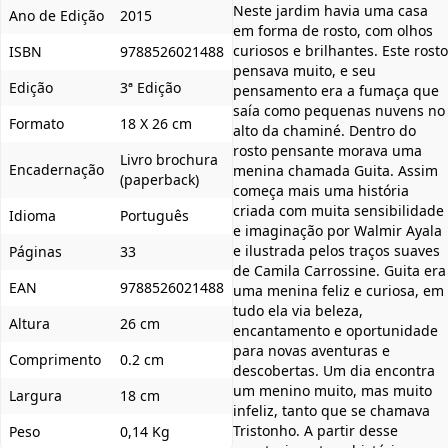
Neste jardim havia uma casa
Ano de Edição
2015
em forma de rosto, com olhos
curiosos e brilhantes. Este rosto
ISBN
9788526021488
pensava muito, e seu
Edição
3ª Edição
pensamento era a fumaça que
saía como pequenas nuvens no
Formato
18 X 26 cm
alto da chaminé. Dentro do
rosto pensante morava uma
Livro brochura
Encadernação
menina chamada Guita. Assim
(paperback)
começa mais uma história
criada com muita sensibilidade
Idioma
Português
e imaginação por Walmir Ayala
e ilustrada pelos traços suaves
Páginas
33
de Camila Carrossine. Guita era
EAN
9788526021488
uma menina feliz e curiosa, em
tudo ela via beleza,
Altura
26 cm
encantamento e oportunidade
para novas aventuras e
Comprimento
0.2 cm
descobertas. Um dia encontra
um menino muito, mas muito
Largura
18 cm
infeliz, tanto que se chamava
Tristonho. A partir desse
Peso
0,14 Kg