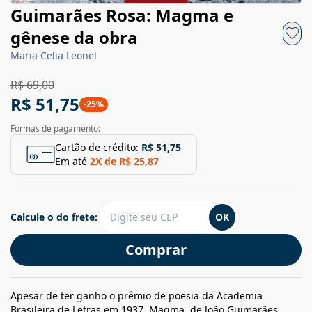
Guimarães Rosa: Magma e
gênese da obra
Maria Celia Leonel
R$ 69,00
R$ 51,75
-
25
%
Formas de pagamento:
Cartão de crédito:
R$ 51,75
Em até
2
X de
R$ 25,87
Calcule o do frete:
OK
Comprar
Apesar de ter ganho o prêmio de poesia da Academia
Brasileira de Letras em 1937, Magma, de João Guimarães