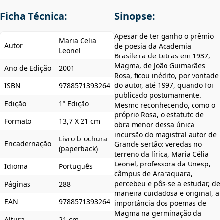
Ficha Técnica:
Sinopse:
Apesar de ter ganho o prêmio
Maria Celia
Autor
de poesia da Academia
Leonel
Brasileira de Letras em 1937,
Magma, de João Guimarães
Ano de Edição
2001
Rosa, ficou inédito, por vontade
do autor, até 1997, quando foi
ISBN
9788571393264
publicado postumamente.
Edição
1ª Edição
Mesmo reconhecendo, como o
próprio Rosa, o estatuto de
Formato
13,7 X 21 cm
obra menor dessa única
incursão do magistral autor de
Livro brochura
Encadernação
Grande sertão: veredas no
(paperback)
terreno da lírica, Maria Célia
Leonel, professora da Unesp,
Idioma
Português
câmpus de Araraquara,
percebeu e pôs-se a estudar, de
Páginas
288
maneira cuidadosa e original, a
EAN
9788571393264
importância dos poemas de
Magma na germinação da
Altura
21 cm