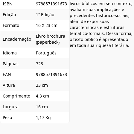
livros bíblicos em seu contexto,
ISBN
9788571391673
avaliam suas implicações e
Edição
1ª Edição
precedentes histórico-sociais,
além de expor suas
Formato
16 X 23 cm
características e estruturas
temático-formais. Dessa forma,
Livro brochura
Encadernação
o texto bíblico é apresentado
(paperback)
em toda sua riqueza literária.
Idioma
Português
Páginas
723
EAN
9788571391673
Altura
23 cm
Comprimento
4.3 cm
Largura
16 cm
Peso
1,17 Kg