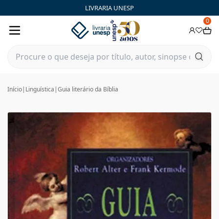
LIVRARIA UNESP
0
Início
|
Linguística
|
Guia literário da Bíblia