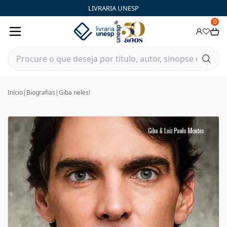
LIVRARIA UNESP
0
Início
|
Biografias
|
Giba neles!