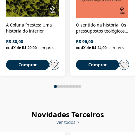
A Coluna Prestes: Uma
O sentido na história: Os
história do interior
pressupostos teológicos
da filosofia da história
R$ 80,00
R$ 96,00
ou
4
X de
R$ 20,00
sem juros
ou
4
X de
R$ 24,00
sem juros
Comprar
Comprar
Novidades Terceiros
Ver todos
>