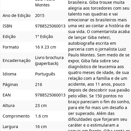
brasileira. Giba trouxe muita
Montes
alegria aos torcedores com seu
talento nas quadras e vai
Ano de Edição
2015
emocionar os brasileiros mais
uma vez ao contar a história de
ISBN
9788525060013
sua vida. O comentarista acaba
Edição
1ª Edição
de lançar Giba neles!,
autobiografia escrita em
Formato
16 X 23 cm
parceria com o jornalista Luiz
Paulo Montes. Sem medo de se
Livro brochura
Encadernação
expor, Giba fala sobre seu
(paperback)
diagnóstico de leucemia aos
quatro meses de idade, de sua
Idioma
Português
relação com a família e de um
acidente, aos 11 anos, pouco
Páginas
216
depois de descobrir sua paixão
EAN
9788525060013
pelo vôlei. Se 150 pontos no
braço pareciam o fim do sonho,
Altura
23 cm
para ele foi mais um desafio a
ser superado. Além das
Comprimento
1.6 cm
dificuldades que forjaram seu
caráter e o estimularam a
Largura
16 cm
seguir em frente, Giba conta os