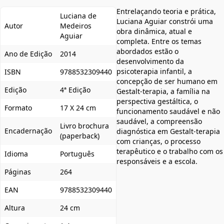
Entrelaçando teoria e prática,
Luciana de
Luciana Aguiar constrói uma
Autor
Medeiros
obra dinâmica, atual e
Aguiar
completa. Entre os temas
abordados estão o
Ano de Edição
2014
desenvolvimento da
psicoterapia infantil, a
ISBN
9788532309440
concepção de ser humano em
Edição
4ª Edição
Gestalt-terapia, a família na
perspectiva gestáltica, o
Formato
17 X 24 cm
funcionamento saudável e não
saudável, a compreensão
Livro brochura
Encadernação
diagnóstica em Gestalt-terapia
(paperback)
com crianças, o processo
terapêutico e o trabalho com os
Idioma
Português
responsáveis e a escola.
Páginas
264
EAN
9788532309440
Altura
24 cm