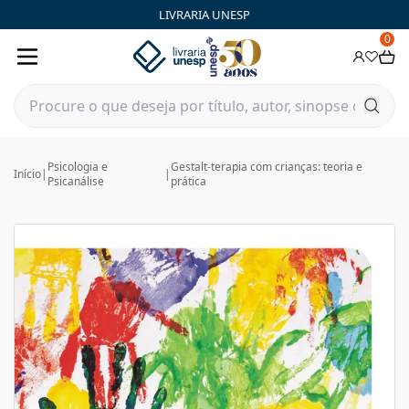
LIVRARIA UNESP
0
Psicologia e
Gestalt-terapia com crianças: teoria e
Início
|
|
Psicanálise
prática