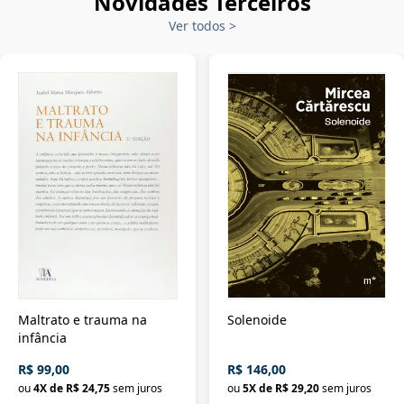
Novidades Terceiros
Ver todos
>
Maltrato e trauma na
Solenoide
infância
R$ 99,00
R$ 146,00
ou
4
X de
R$ 24,75
sem juros
ou
5
X de
R$ 29,20
sem juros