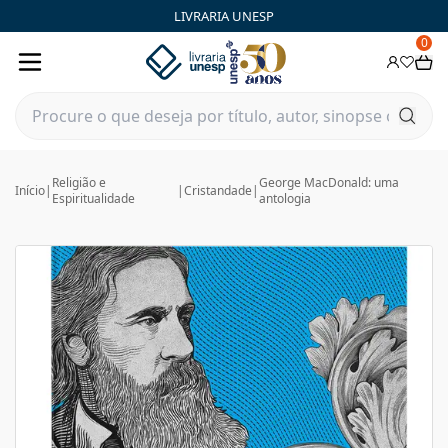
LIVRARIA UNESP
0
Religião e
George MacDonald: uma
Início
|
|
Cristandade
|
Espiritualidade
antologia