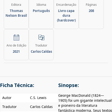
Editora
Idioma
Encardenação
Páginas
Thomas
Português
Livro capa
208
Nelson Brasil
dura
(hardcover)
Ano de Edição
Tradutor
2021
Carlos Caldas
Ficha Técnica:
Sinopse:
George MacDonald (1824—
Autor
C.S. Lewis
1905) foi um gigante intelectual
e pioneiro da literatura
Tradutor
Carlos Caldas
fantástica moderna. Seus textos