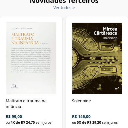
Novidades Terceiros
Ver todos
>
Maltrato e trauma na
Solenoide
infância
R$ 99,00
R$ 146,00
ou
4
X de
R$ 24,75
sem juros
ou
5
X de
R$ 29,20
sem juros