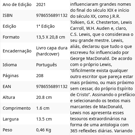
influenciaram grandes nomes
Ano de Edição
2021
do final do século XIX e início
ISBN
9786556891132
do século XX, como J.R.R.
Tolkien, G.K. Chesterton, Lewis
Edição
1ª Edição
Carroll, W.H. Auden e, claro,
C.S. Lewis, que o considerava o
Formato
13,5 X 20,8 cm
seu grande mestre. Lewis,
aliás, declarou que tudo o que
Livro capa dura
Encadernação
escreveu foi influenciado por
(hardcover)
George MacDonald. De acordo
com o próprio Lewis,
Idioma
Português
“dificilmente exista qualquer
Páginas
208
outro escritor que pareça estar
mais próximo, ou mais próximo
EAN
9786556891132
sem cessar, do próprio Espírito
de Cristo”. Assinando o prefácio
Altura
20.8 cm
e selecionando os textos mais
marcantes de MacDonald,
Comprimento
1.6 cm
Lewis nos apresenta esses
tesouros extraordinários na
Largura
13.5 cm
forma de uma antologia com
Peso
0,46 Kg
365 reflexões diárias. Variando