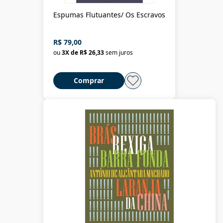
Espumas Flutuantes/ Os Escravos
R$ 79,00
ou
3
X de
R$ 26,33
sem juros
Comprar