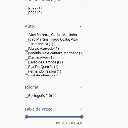
2022
(
1
)
2023
(
9
)
Autor
Abel Ferreira, Carlos Martinho,
João Martins, Tiago Costa, Vitor
Castanheira
(
1
)
Aluísio Azevedo
(
1
)
António De Alcântara Machado
(
1
)
Castro Alves
(
1
)
Celso de Campos Jr
(
1
)
Eça De Queirós
(
1
)
Fernando Pessoa
(
1
)
José de Alencar
(
1
)
MACHADO DE ASSIS
(
1
)
Raul Pompeia
(
1
)
Idioma
Português
(
10
)
Faixa de Preço
R$
30,00
- R$
94,00