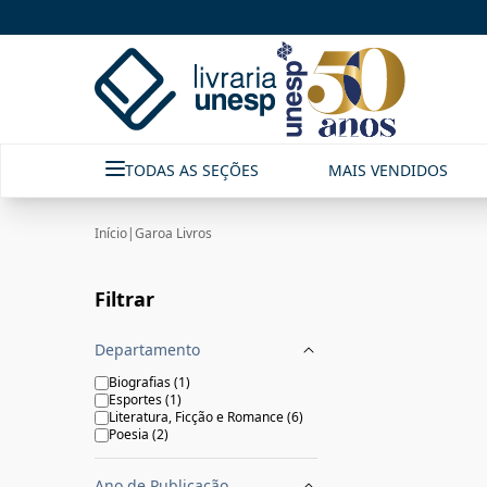
Garoa Livros|Livraria Unesp | FastStore PLP
TODAS AS SEÇÕES
MAIS VENDIDOS
Início
|
Garoa Livros
Filtrar
Departamento
Biografias
(
1
)
Esportes
(
1
)
Literatura, Ficção e Romance
(
6
)
Poesia
(
2
)
Ano de Publicação